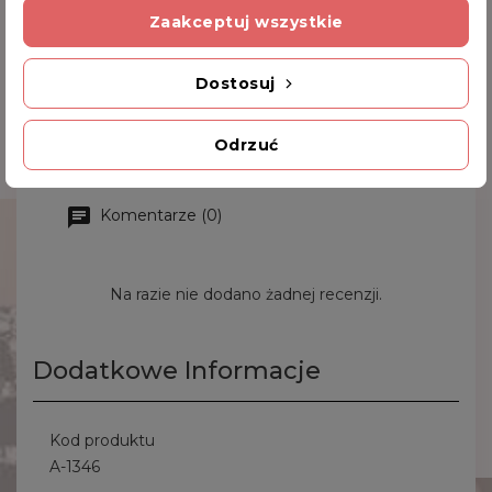
Zaakceptuj wszystkie
Wymiary:
25
.5x20.0 cm
Dostosuj
Materiał:
metal posrebrzany, szkło
Pojemność:
~1 litr
Odrzuć
Komentarze (0)
Na razie nie dodano żadnej recenzji.
Dodatkowe Informacje
Kod produktu
A-1346