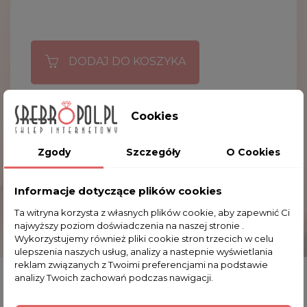
DODAJ DO KOSZYKA

Obecnie brak na stanie
Cookies
Zgody
Szczegóły
O Cookies
OPIS
Informacje dotyczące plików cookies
SZCZEGÓŁY PRODUKTU
Ta witryna korzysta z własnych plików cookie, aby zapewnić Ci
najwyższy poziom doświadczenia na naszej stronie .
Wykorzystujemy również pliki cookie stron trzecich w celu
Karafka kształtem przypominająca koguta
ulepszenia naszych usług, analizy a nastepnie wyświetlania
reklam związanych z Twoimi preferencjami na podstawie
wykonana z metalu pokrytego warstwą srebra.
analizy Twoich zachowań podczas nawigacji.
Nadaje się na każdy rodzaj napojów. Zapraszamy
do zakupu.