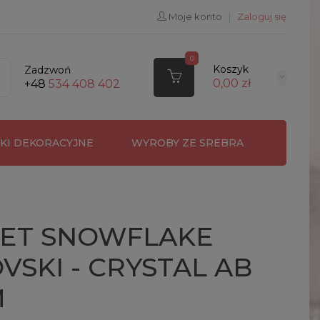
Moje konto
|
Zaloguj się
0
Koszyk
Zadzwoń
0,00 zł
+48
534 408 402
RKI DEKORACYJNE
WYROBY ZE SREBRA
ET SNOWFLAKE
SKI - CRYSTAL AB
M