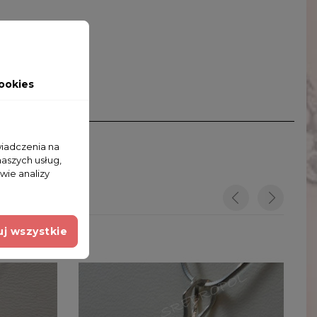
ookies
wiadczenia na
naszych usług,
wie analizy
j wszystkie