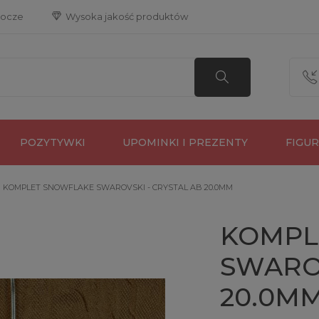
bocze
 Wysoka jakość produktów
POZYTYWKI
UPOMINKI I PREZENTY
FIGU
KOMPLET SNOWFLAKE SWAROVSKI - CRYSTAL AB 20.0MM
KOMPL
SWAROV
20.0M