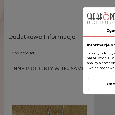
Zgo
Dodatkowe Informacje
Informacje d
Kod produktu
SNOWFLAKE
Ta witryna korzy
naszej stronie . 
analizy a nastep
Twoich zachowań
INNE PRODUKTY W TEJ SAMEJ KATEGORII
Odr