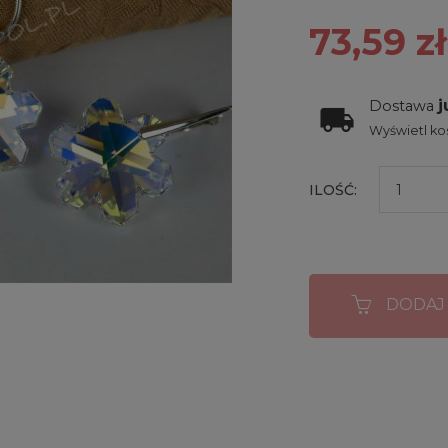
73,59 zł
j
Dostawa
Wyświetl kos
ILOŚĆ:
DODAJ