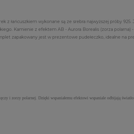
siorek z łańcuszkiem wykonane są ze srebra najwyższej próby 9
ego. Kamienie z efektem AB - Aurora Borealis (zorza polarna) 
Komplet zapakowany jest w prezentowe pudełeczko, idealne na p
ęczy i zorzy polarnej. Dzięki wspaniałemu efektowi wspaniale odbijają światło