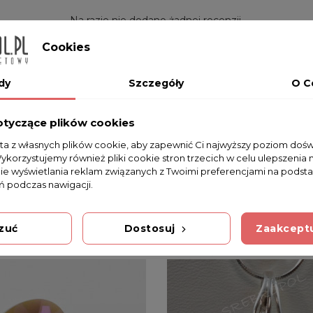
Na razie nie dodano żadnej recenzji.
Cookies
dy
Szczegóły
O C
otyczące plików cookies
 20.0mm 20.0mm Crystal AB
sta z własnych plików cookie, aby zapewnić Ci najwyższy poziom doś
Wykorzystujemy również pliki cookie stron trzecich w celu ulepszenia 
nie wyświetlania reklam związanych z Twoimi preferencjami na podsta
 podczas nawigacji.
zuć
Dostosuj
Zaakceptu