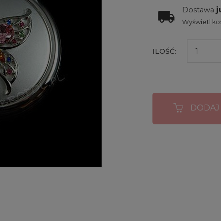
j
Dostawa
Wyświetl kos
ILOŚĆ:
DODAJ