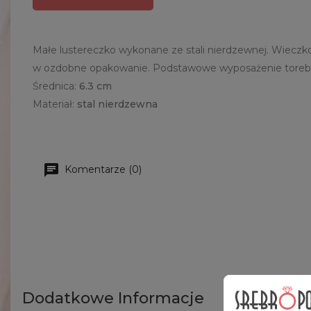
Małe lustereczko wykonane ze stali nierdzewnej. Wiecz
w ozdobne opakowanie. Podstawowe wyposażenie torebki
Średnica:
6
.3 cm
Materiał:
stal nierdzewna
Komentarze (0)
Dodatkowe Informacje