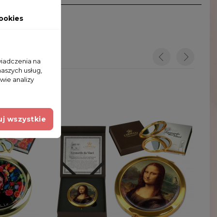
ookies
wiadczenia na
naszych usług,
wie analizy
j wszystkie