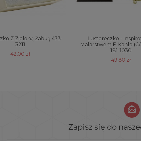
zko Z Zieloną Żabką 473-
Lustereczko - Inspir
3211
Malarstwem F. Kahlo (
181-1030
42,00 zł
49,80 zł
Zapisz się do nasz