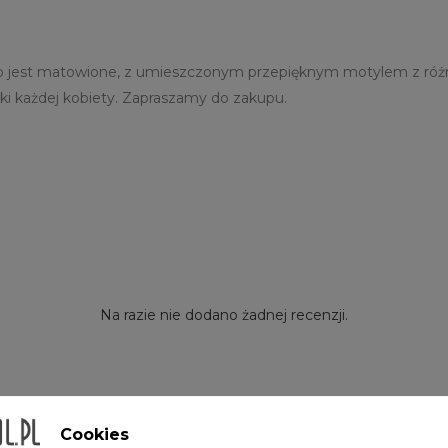
ko jest matowione, z umieszczonym przepięknym motylem z róż
 każdej kobiety. Zapraszamy do zakupu.
Na razie nie dodano żadnej recenzji.
Cookies