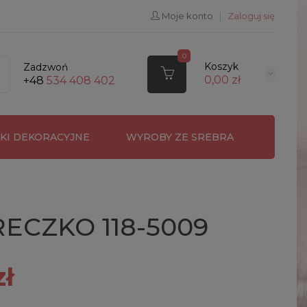
Moje konto
|
Zaloguj się
0
Koszyk
Zadzwoń
0,00 zł
+48
534 408 402
RKI DEKORACYJNE
WYROBY ZE SREBRA
ECZKO 118-5009
zł