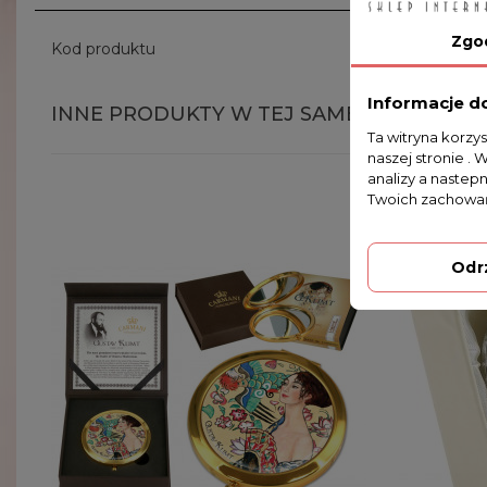
Zgo
Kod produktu
118-5009
Informacje d
INNE PRODUKTY W TEJ SAMEJ KATEGORII
Ta witryna korzy
naszej stronie . 
analizy a nastep
Twoich zachowań
Odr