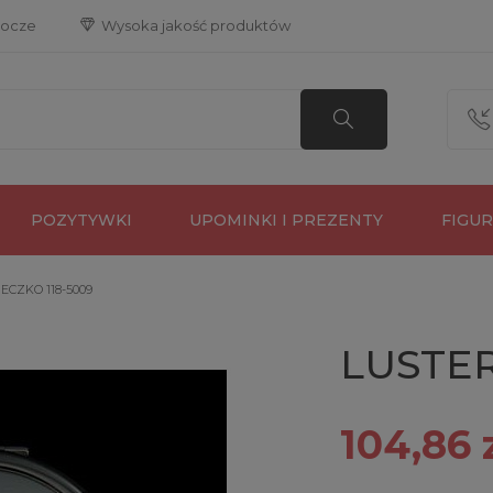
bocze
 Wysoka jakość produktów
POZYTYWKI
UPOMINKI I PREZENTY
FIGU
ECZKO 118-5009
LUSTER
104,86 