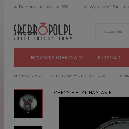
 Darmowa dostawa od 399 zł
 Wysyłka w 1-3 dni ro
BIŻUTERIA SREBRNA
SZKATUŁKI
STRONA GŁÓWNA
LUSTRA, LUSTERECZKA I WIZYTOWNIKI
LUSTER
OBECNIE BRAK NA STANIE