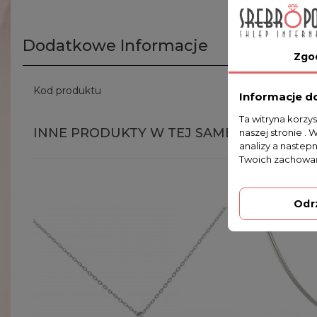
Dodatkowe Informacje
Zgo
Kod produktu
SK 2.8g
Informacje d
Ta witryna korzy
INNE PRODUKTY W TEJ SAMEJ KATEGORII
naszej stronie . 
analizy a nastep
Twoich zachowań
Odr