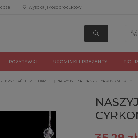
bocze
 Wysoka jakość produktów
POZYTYWKI
UPOMINKI I PREZENTY
FIGU
SREBRNY ŁAŃCUSZEK DAMSKI
NASZYJNIK SREBRNY Z CYRKONIAMI SK 2.8G
NASZYJ
CYRKON
35,29 zł