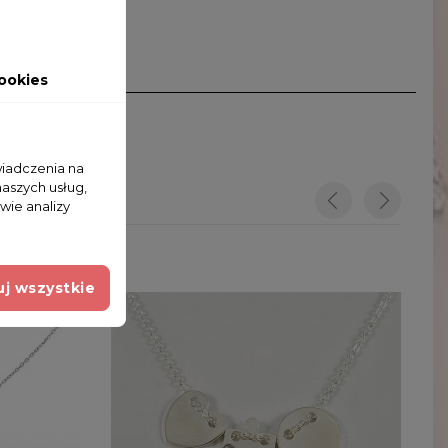
ookies
wiadczenia na
naszych usług,
wie analizy
j wszystkie