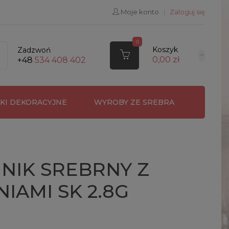
Moje konto
|
Zaloguj się
0
Koszyk
Zadzwoń
0,00 zł
+48
534 408 402
RKI DEKORACYJNE
WYROBY ZE SREBRA
NIK SREBRNY Z
IAMI SK 2.8G