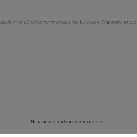
uszek linka z 3 cyrkoniami w kształcie kuleczek. Wspaniale prez
Na razie nie dodano żadnej recenzji.