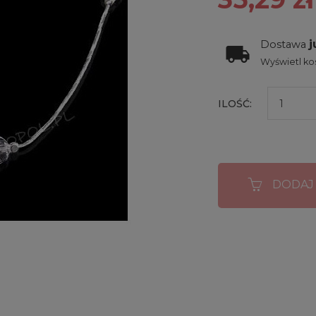
j
Dostawa
Wyświetl kos
ILOŚĆ:
DODAJ