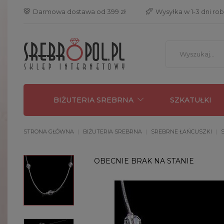
 Darmowa dostawa od 399 zł
 Wysyłka w 1-3 dni ro
BIŻUTERIA SREBRNA
SZKATUŁKI
STRONA GŁÓWNA
BIŻUTERIA SREBRNA
SREBRNE ŁAŃCUSZKI
OBECNIE BRAK NA STANIE