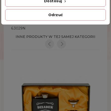
Dostosuj
Dodatkowe Informacje
Odrzuć
Kod produktu
6.3029N
INNE PRODUKTY W TEJ SAMEJ KATEGORII