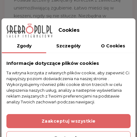
Posiada szczelny zakręcany koreczek z zawleczką
uniemożliwiającą zgubienie. Łatwo mieści się w
kieszeni, nigdy się nie stłucze. Niezbędna w
gardłowych sytuacjach, idealna nie tylko na mocne
Cookies
trunki, co z niej wypijesz zależy od Ciebie.
Serdecznie zapraszamy do zakupu.
Zgody
Szczegóły
O Cookies
Wymiary piersiówki:
9
.0 x 12.0 cm
Informacje dotyczące plików cookies
Kruszec:
stal nierdzewna
Ta witryna korzysta z własnych plików cookie, aby zapewnić Ci
Pojemność piersiówki:
8 OZ = 236.56 ml
najwyższy poziom doświadczenia na naszej stronie .
Wykorzystujemy również pliki cookie stron trzecich w celu
ulepszenia naszych usług, analizy a nastepnie wyświetlania
reklam związanych z Twoimi preferencjami na podstawie
Komentarze (0)
analizy Twoich zachowań podczas nawigacji.
Zaakceptuj wszystkie
Na razie nie dodano żadnej recenzji.