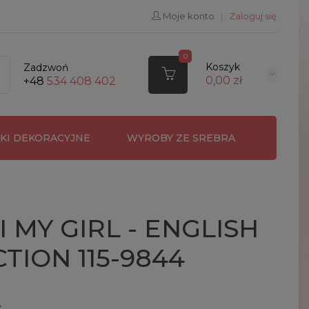
Moje konto
|
Zaloguj się
0
Koszyk
Zadzwoń
0,00 zł
+48
534 408 402
RKI DEKORACYJNE
WYROBY ZE SREBRA
I MY GIRL - ENGLISH
TION 115-9844