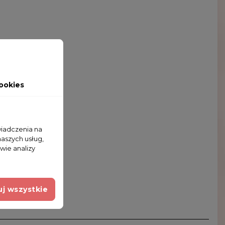
ookies
wiadczenia na
naszych usług,
wie analizy
j wszystkie