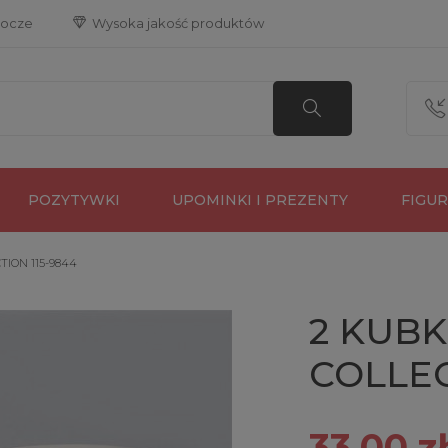
bocze
 Wysoka jakość produktów
POZYTYWKI
UPOMINKI I PREZENTY
FIGU
TION 115-9844
2 KUBK
COLLEC
33,00 zł