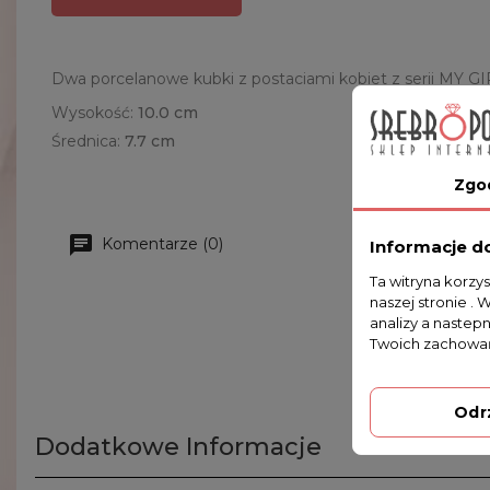
Dwa porcelanowe kubki z postaciami kobiet z serii MY G
Wysokość:
10.0 cm
Średnica:
7.7 cm
Zgo
Komentarze (0)
Informacje d
Ta witryna korzy
naszej stronie . 
analizy a nastep
Twoich zachowań
Odr
Dodatkowe Informacje