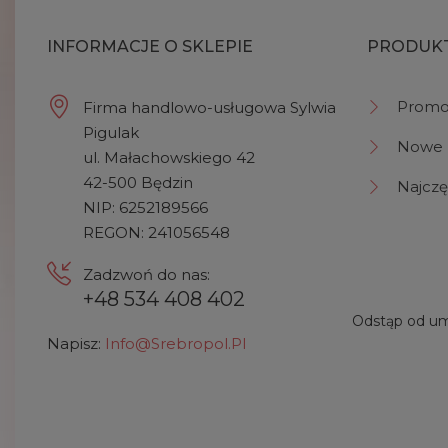
INFORMACJE O SKLEPIE
PRODUK
Promo
Firma handlowo-usługowa Sylwia
Pigulak
Nowe 
ul. Małachowskiego 42
42-500 Będzin
Najczę
NIP: 6252189566
REGON: 241056548
Zadzwoń do nas:
+48 534 408 402
Odstąp od um
Napisz:
Info@srebropol.pl