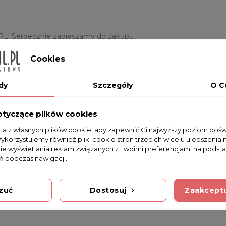
IRL. Serdecznie zapraszamy do zakupu.
Cookies
dy
Szczegóły
O C
otyczące plików cookies
sta z własnych plików cookie, aby zapewnić Ci najwyższy poziom doś
Wykorzystujemy również pliki cookie stron trzecich w celu ulepszenia 
Na razie nie dodano żadnej recenzji.
nie wyświetlania reklam związanych z Twoimi preferencjami na podsta
 podczas nawigacji.
zuć
Dostosuj
Zaakceptu