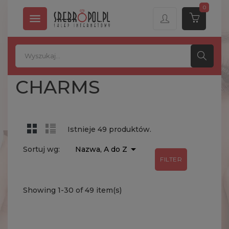
0

CHARMS
Istnieje 49 produktów.

Sortuj wg:
Nazwa, A do Z
FILTER
Showing 1-30 of 49 item(s)