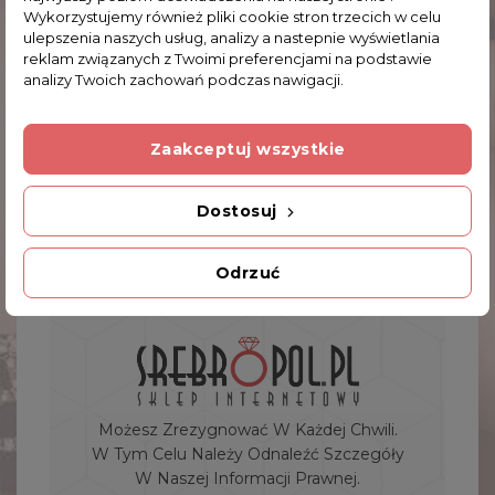
możliwość zamówienia szkatułki ze specjalną
Wykorzystujemy również pliki cookie stron trzecich w celu
ulepszenia naszych usług, analizy a nastepnie wyświetlania
grawerowaną blaszką, na której można zamówić
reklam związanych z Twoimi preferencjami na podstawie
dowolny napis. Dzięki temu kasetka może być
analizy Twoich zachowań podczas nawigacji.
spersonalizowanym prezentem dla każdej damy.
Nie przegap takiej okazji i już teraz wybierz
Zaakceptuj wszystkie
cynowaną szkatułkę. Gwarancja jakości i niskich
cen, a to wszystko zamknięte w stylowej,
Dostosuj
zdobionej szkatułce na biżuterię!
Odrzuć
Możesz Zrezygnować W Każdej Chwili.
W Tym Celu Należy Odnaleźć Szczegóły
W Naszej Informacji Prawnej.