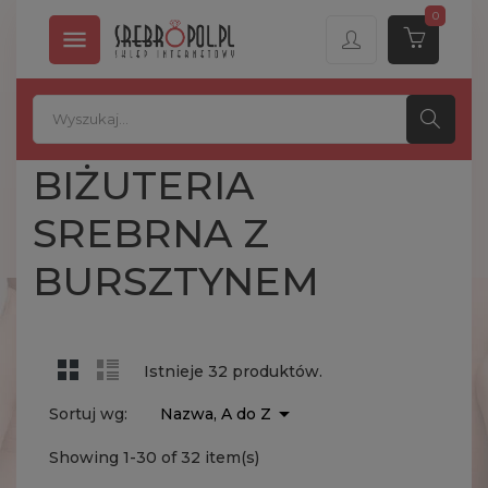
0

BIŻUTERIA
SREBRNA Z
BURSZTYNEM
Istnieje 32 produktów.

Sortuj wg:
Nazwa, A do Z
Showing 1-30 of 32 item(s)