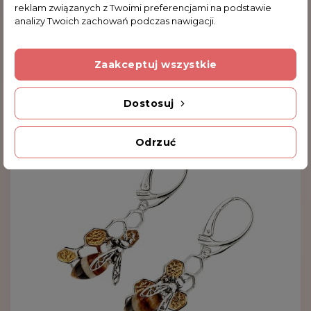
reklam związanych z Twoimi preferencjami na podstawie
Obecnie brak na stanie
analizy Twoich zachowań podczas nawigacji.
Srebrna Bransoletka Osa Z Bursztynem Na
Plastrze Miodu
Zaakceptuj wszystkie
229,00 zł
Dostosuj
Odrzuć