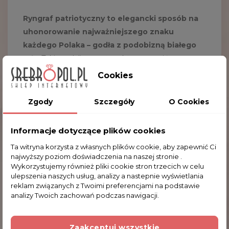
Ryngraf patriotyczny to elegancki sposób na
uhonorowanie najważniejszego znaku
każdego Polaka – godła z podobizną białego
orła
. Taki medalion może także stanowić
niebanalną pamiątkę, której historię będziemy
Cookies
opowiadać znajomym. Pozytywne emocje
pojawiające się na myśl o kraju ojczystym będą
Zgody
Szczegóły
O Cookies
wracać do nas przy każdorazowym skierowaniu
wzroku na posiadany przez nas ryngraf
Informacje dotyczące plików cookies
patriotyczny. Wśród wszystkich znaków
Ta witryna korzysta z własnych plików cookie, aby zapewnić Ci
państwowych, godło należy do najbardziej
najwyższy poziom doświadczenia na naszej stronie .
cenionych i rozpoznawalnych nawet przez małe
Wykorzystujemy również pliki cookie stron trzecich w celu
ulepszenia naszych usług, analizy a nastepnie wyświetlania
dzieci. Własny medalion, który przywodzi na
reklam związanych z Twoimi preferencjami na podstawie
myślorła w koronie pozwoli nam utrzymać w sobie
analizy Twoich zachowań podczas nawigacji.
ducha patriotycznego, pełnego miłości do
ojczyzny i narodu.
Ryngrafy patriotyczne są
Zaakceptuj wszystkie