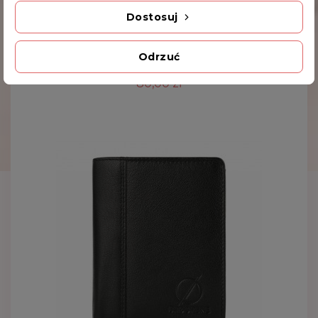
Dostosuj
SKÓRZANY PORTFEL MĘSKI PAOLO PERUZZI
Odrzuć
RFID T-14-BL
80,00 zł