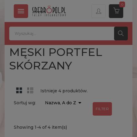
0

MĘSKI PORTFEL
SKÓRZANY
Istnieje 4 produktów.

Sortuj wg:
Nazwa, A do Z
FILTER
Showing 1-4 of 4 item(s)