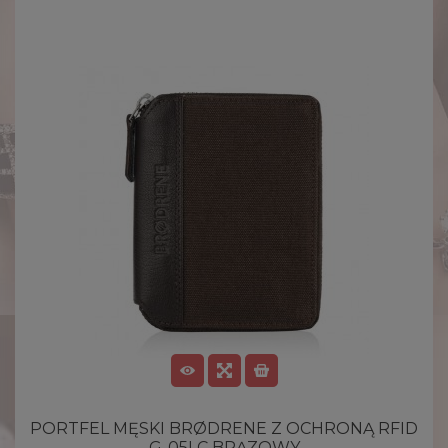
PORTFEL MĘSKI BRØDRENE Z OCHRONĄ RFID
G-05LC BRĄZOWY