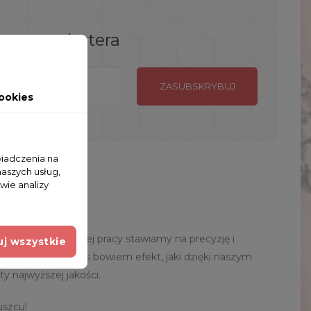
ego newslettera
ookies
wiadczenia na
naszych usług,
wie analizy
 znajomych. W naszej pracy stawiamy na precyzję i
j wszystkie
. Liczy się dla nas bowiem efekt, jaki dzięki naszym
 najwyższej jakości.
uszcu!