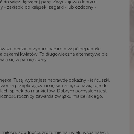
 do więzi łączącej parę.
Zwyczajowo dobrym
 zakładki do książek, zegarki - lub ozdobny -
zawsze będzie przypominać im o wspólnej radości.
ema pąkami kwiatów. To długowieczna alternatywa dla
alą się w pamięci pary.
 męska. Tutaj wybór jest naprawdę pokaźny - łańcuszki,
dwoma przeplatającymi się sercami, co nawiązuje do
ganckich spinek do mankietów. Dobrym pomysłem jest
oliczność rocznicy zawarcia związku małżeńskiego.
miłości, zgodności, zrozumienia i wielu wspaniałych,