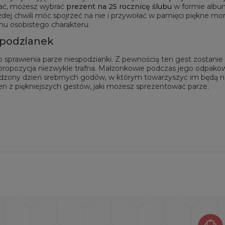
ać, możesz wybrać
prezent na 25 rocznicę ślubu
w formie albu
ażdej chwili móc spojrzeć na nie i przywołać w pamięci piękne 
mu osobistego charakteru.
spodzianek
o sprawienia parze niespodzianki. Z pewnością ten gest zostani
ropozycja niezwykle trafna. Małżonkowie podczas jego odpakowy
zony dzień srebrnych godów, w którym towarzyszyć im będą najb
en z piękniejszych gestów, jaki możesz sprezentować parze.