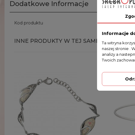
Dodatkowe Informacje
Zgo
Kod produktu
B133/0
Informacje d
INNE PRODUKTY W TEJ SAMEJ KATEGORII
Ta witryna korzy
naszej stronie . 
analizy a nastep
Twoich zachowań
Odr