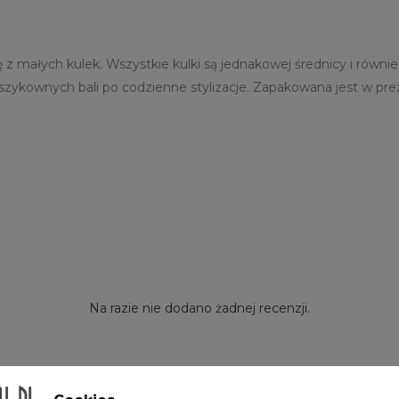
 z małych kulek. Wszystkie kulki są jednakowej średnicy i równie
 szykownych bali po codzienne stylizacje. Zapakowana jest w pr
Na razie nie dodano żadnej recenzji.