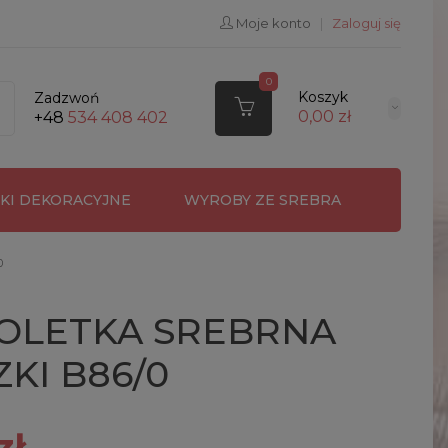
Moje konto
|
Zaloguj się
0
Koszyk
Zadzwoń
0,00 zł
+48
534 408 402
RKI DEKORACYJNE
WYROBY ZE SREBRA
0
OLETKA SREBRNA
KI B86/0
zł