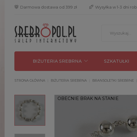
 Darmowa dostawa od 399 zł
 Wysyłka w 1-3 dni ro
BIŻUTERIA SREBRNA
SZKATUŁKI
STRONA GŁÓWNA
BIŻUTERIA SREBRNA
BRANSOLETKI SREBRNE
OBECNIE BRAK NA STANIE