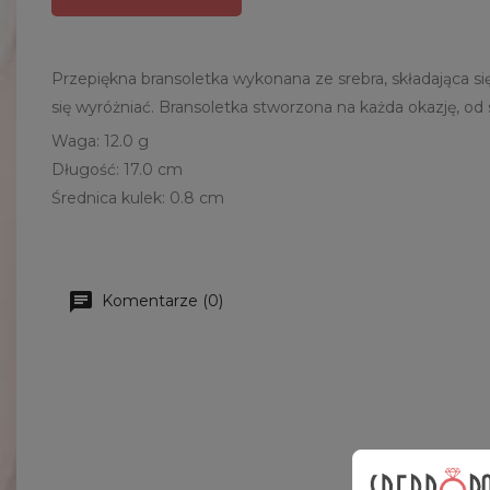
Przepiękna bransoletka wykonana ze srebra, składająca się
się wyróżniać. Bransoletka stworzona na każda okazję, od
Waga: 12.0 g
Długość: 17.0 cm
Średnica kulek: 0.8 cm
Komentarze (0)