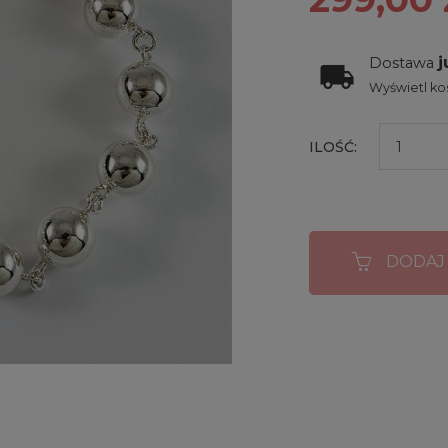
j
Dostawa
Wyświetl kos
ILOŚĆ:
DODAJ