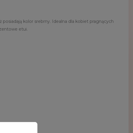
ż posiadają kolor srebrny. Idealna dla kobiet pragnących
ezentowe etui.