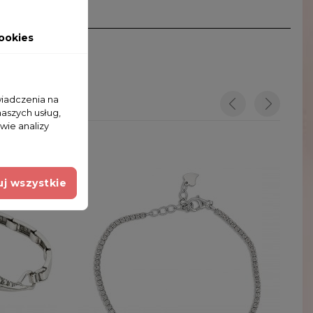
ookies
wiadczenia na
naszych usług,
wie analizy
j wszystkie