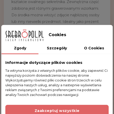
kształcie owalnego sekretnika. Zewnętrzna część
zdobiona jest różnymi grawerowanymi wzorkami.
Do środka można włożyć zdjęcie najbliższej osoby
lub inny niewielki przedmiot. Idealny jako prezent
dla ukochanej osoby. Zawieszka pakowana jest w
Cookies
ozdobne etui.
Waga:
11.6 g
Zgody
Szczegóły
O Cookies
Wymiary zew. z uszkiem:
3.0
x 6.0 cm
(szer. x wys.)
Wymiary wew.:
3.0
x 4.6 cm
(szer. x wys.)
Informacje dotyczące plików cookies
Ta witryna korzysta z własnych plików cookie, aby zapewnić Ci
najwyższy poziom doświadczenia na naszej stronie .
Komentarze (0)
Wykorzystujemy również pliki cookie stron trzecich w celu
ulepszenia naszych usług, analizy a nastepnie wyświetlania
reklam związanych z Twoimi preferencjami na podstawie
analizy Twoich zachowań podczas nawigacji.
Na razie nie dodano żadnej recenzji.
Zaakceptuj wszystkie