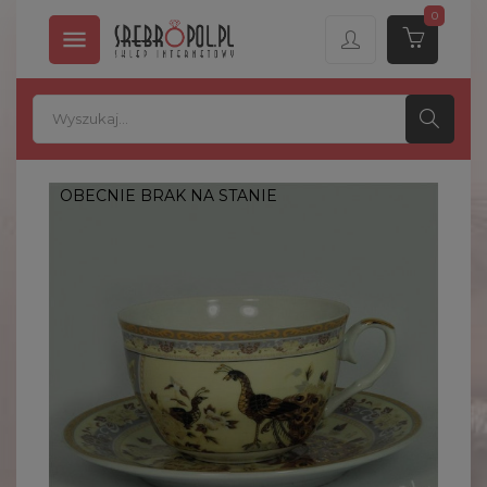
0

OBECNIE BRAK NA STANIE