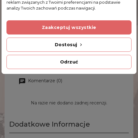
pawiem w kolorze beżowym. Wewnątrz filiżanki
reklam związanych z Twoimi preferencjami na podstawie
analizy Twoich zachowań podczas nawigacji.
widoczna jest głowa japonki. Całość zdobiona 24-
karatowym złotem. Komplet przepięknie się
prezentuje. Serdecznie zapraszamy do zakupu.
Zaakceptuj wszystkie
Wymiary filiżanki:
12.0x6.0 cm
Górna średnica filiżanki:
9.5 cm
Dostosuj
Średnica talerzyka:
14.5 cm
Odrzuć
Komentarze (0)
Na razie nie dodano żadnej recenzji.
Dodatkowe Informacje