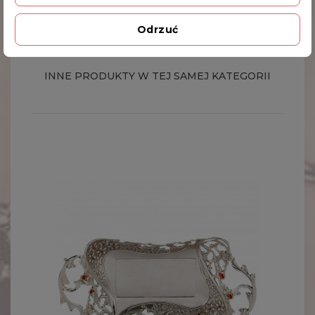
Odrzuć
Kod produktu
466-7974
INNE PRODUKTY W TEJ SAMEJ KATEGORII