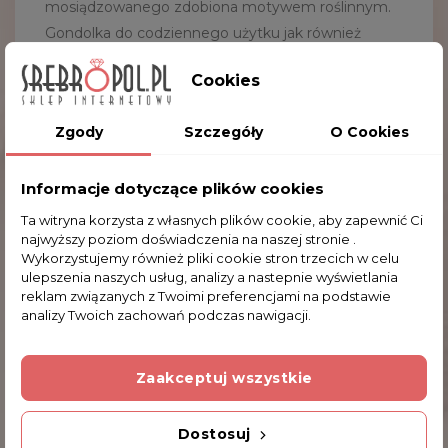
mosiądzowanego zdobiona motywem roślinnym.
Gondolka do codziennego użytku jak również
doskonała jako ozdoba na każdy stół. Serdecznie
Cookies
zapraszamy do zakupu.
Zgody
Szczegóły
O Cookies
NAJWAŻNIEJSZE DANE:
Wymiary gondolki:
34
.5 x 17.5 x 12.0 cm
(dł. x szer. x
Informacje dotyczące plików cookies
wys.)
Ta witryna korzysta z własnych plików cookie, aby zapewnić Ci
najwyższy poziom doświadczenia na naszej stronie .
Wykorzystujemy również pliki cookie stron trzecich w celu
ulepszenia naszych usług, analizy a nastepnie wyświetlania
Komentarze (0)
reklam związanych z Twoimi preferencjami na podstawie
analizy Twoich zachowań podczas nawigacji.
Na razie nie dodano żadnej recenzji.
Zaakceptuj wszystkie
Dodatkowe Informacje
Dostosuj