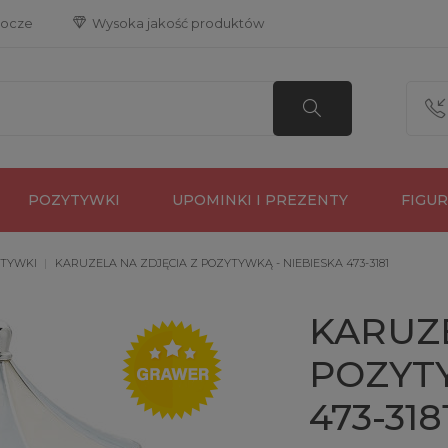
bocze
 Wysoka jakość produktów
POZYTYWKI
UPOMINKI I PREZENTY
FIGU
TYWKI
KARUZELA NA ZDJĘCIA Z POZYTYWKĄ - NIEBIESKA 473-3181
KARUZE
POZYTY
473-318