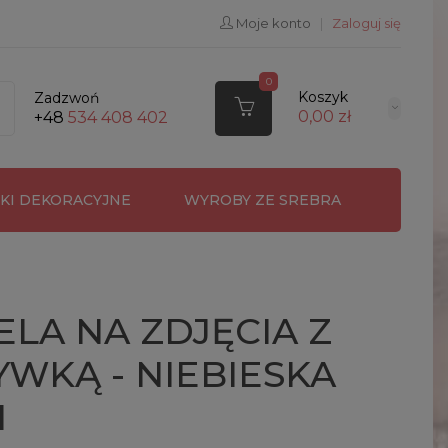
Moje konto
|
Zaloguj się
0
Koszyk
Zadzwoń
0,00 zł
+48
534 408 402
RKI DEKORACYJNE
WYROBY ZE SREBRA
LA NA ZDJĘCIA Z
WKĄ - NIEBIESKA
1