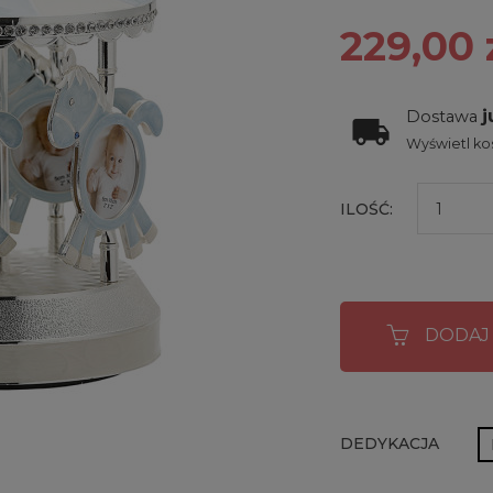
229,00 
j
Dostawa
Wyświetl kos
ILOŚĆ:
DODAJ
DEDYKACJA