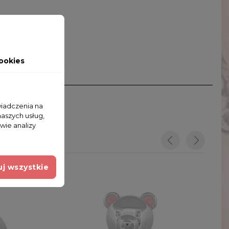
ookies
wiadczenia na
naszych usług,
wie analizy
j wszystkie