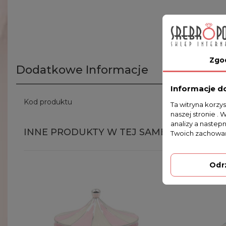
Zgo
Dodatkowe Informacje
Informacje d
Kod produktu
473-3181
Ta witryna korzy
naszej stronie . 
analizy a nastep
INNE PRODUKTY W TEJ SAMEJ KATEGORII
Twoich zachowań
Odr