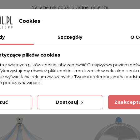
Na razie nie dodano żadnej recenzji.
Cookies
dy
Szczegóły
O C
otyczące plików cookies
sta z własnych plików cookie, aby zapewnić Ci najwyższy poziom doś
Wykorzystujemy również pliki cookie stron trzecich w celu ulepszenia 
nie wyświetlania reklam związanych z Twoimi preferencjami na podsta
 podczas nawigacji.
zuć
Dostosuj
Zaakceptu