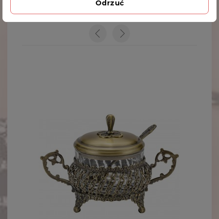
V-668/M
Odrzuć
INNE PRODUKTY W TEJ SAMEJ KATEGORII