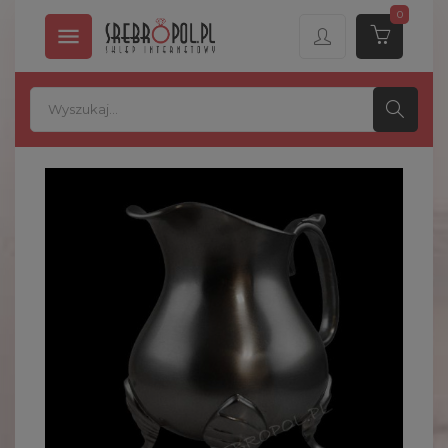
0

OBECNIE BRAK NA STANIE