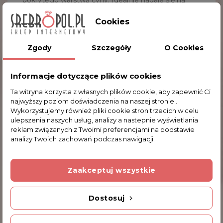
pokrytego warstwą cyny. Idealnie nadaje się na
każdy stół do użytku codziennego bądź jako
Cookies
ozdoba. Zapraszamy do zakupu
Zgody
Szczegóły
O Cookies
Wymiary mlecznika:
12.0x10.5 cm
Kruszec:
mosiądz cynowany
Informacje dotyczące plików cookies
Ta witryna korzysta z własnych plików cookie, aby zapewnić Ci
najwyższy poziom doświadczenia na naszej stronie .
Wykorzystujemy również pliki cookie stron trzecich w celu
Komentarze (0)
ulepszenia naszych usług, analizy a nastepnie wyświetlania
reklam związanych z Twoimi preferencjami na podstawie
analizy Twoich zachowań podczas nawigacji.
Na razie nie dodano żadnej recenzji.
Zaakceptuj wszystkie
Dodatkowe Informacje
Dostosuj
Kod produktu