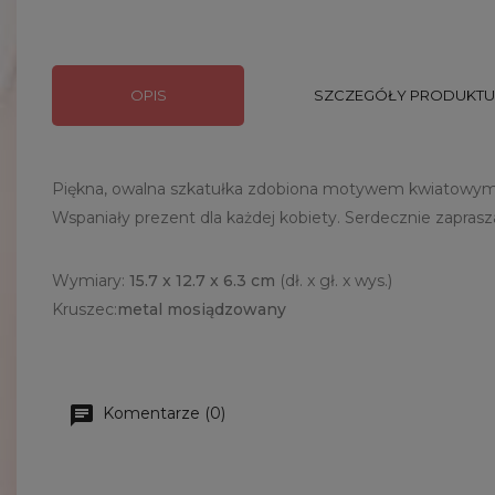
OPIS
SZCZEGÓŁY PRODUKTU
Piękna, owalna szkatułka zdobiona motywem kwiatowym.
Wspaniały prezent dla każdej kobiety. Serdecznie zapras
Wymiary:
15.7
x 12.7 x 6.3 cm
(dł. x gł. x wys.)
Kruszec:
metal mosiądzowany
Komentarze (0)