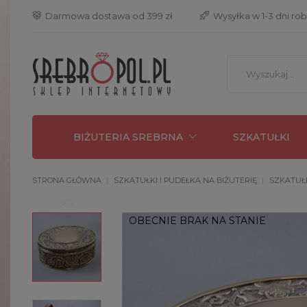
 Darmowa dostawa od 399 zł
 Wysyłka w 1-3 dni ro
BIŻUTERIA SREBRNA
SZKATUŁKI
STRONA GŁÓWNA
SZKATUŁKI I PUDEŁKA NA BIŻUTERIĘ
SZKATUŁ
OBECNIE BRAK NA STANIE