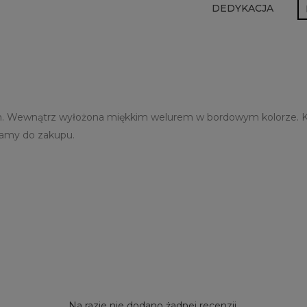
DEDYKACJA
 Wewnątrz wyłożona miękkim welurem w bordowym kolorze. Kase
zamy do zakupu.
Na razie nie dodano żadnej recenzji.