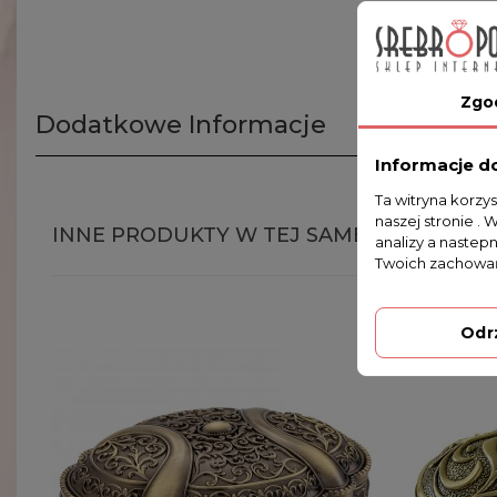
Zgo
Dodatkowe Informacje
Informacje d
Ta witryna korzy
naszej stronie . 
INNE PRODUKTY W TEJ SAMEJ KATEGORII
analizy a nastep
Twoich zachowań
Odr