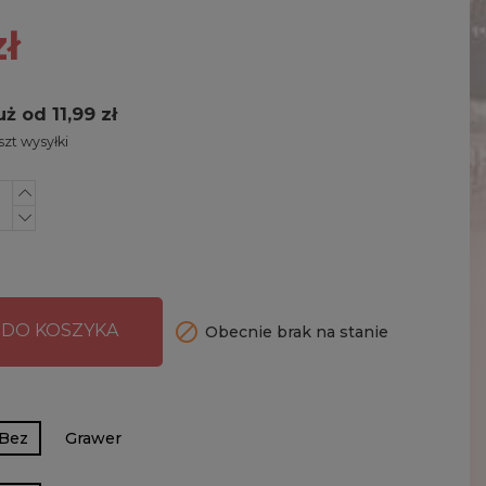
zł
uż od 11,99 zł
zt wysyłki

 DO KOSZYKA
Obecnie brak na stanie
Bez
Grawer