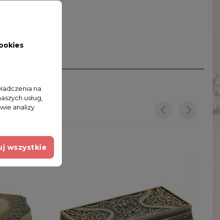
ookies
wiadczenia na
naszych usług,
wie analizy
j wszystkie