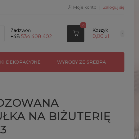
Moje konto
|
Zaloguj się
0
Koszyk
Zadzwoń
0,00 zł
+48
534 408 402
RKI DEKORACYJNE
WYROBY ZE SREBRA
DZOWANA
ŁKA NA BIŻUTERIĘ
93