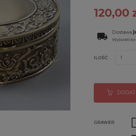
120,00 
j
Dostawa
Wyświetl kos
ILOŚĆ:
DODAJ
GRAWER