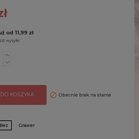
zł
uż od 11,99 zł
zt wysyłki

 DO KOSZYKA
Obecnie brak na stanie
Bez
Grawer