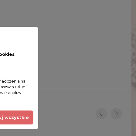
ookies
wiadczenia na
naszych usług,
wie analizy
j wszystkie