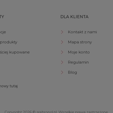
TY
DLA KLIENTA
cje
Kontakt z nami
produkty
Mapa strony
ściej kupowane
Moje konto
Regulamin
Blog
owy tutaj
Copyright 2026 ©
srebropol.pl
, Wszelkie prawa zastrzeżone.