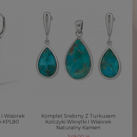
I Wisiorek
Komplet Srebrny Z Turkusem
m KPL80
Kolczyki Wkrętki I Wisiorek
Naturalny Kamień
349,00 zł