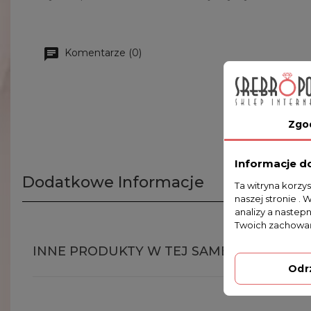
Komentarze (0)
Zgo
Informacje d
Dodatkowe Informacje
Ta witryna korzy
naszej stronie . 
analizy a nastep
Twoich zachowań
INNE PRODUKTY W TEJ SAMEJ KATEGORII
Odr