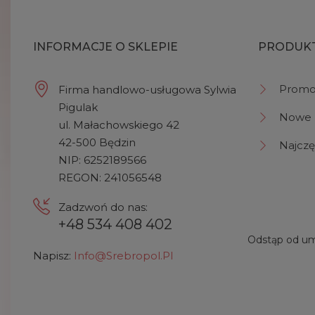
INFORMACJE O SKLEPIE
PRODUK
Promo
Firma handlowo-usługowa Sylwia
Pigulak
Nowe 
ul. Małachowskiego 42
42-500 Będzin
Najczę
NIP: 6252189566
REGON: 241056548
Zadzwoń do nas:
+48 534 408 402
Odstąp od um
Napisz:
Info@srebropol.pl