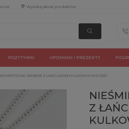
bocze
 Wysoka jakość produktów
POZYTYWKI
UPOMINKI I PREZENTY
FIGU
IEŚMIERTELNIKI SREBRNE Z ŁAŃCUSZKIEM KULKOWYM WI31 02BT
NIEŚMI
Z ŁAŃ
KULKO