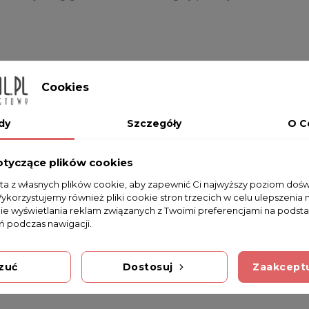
Cookies
Na razie nie dodano żadnej recenzji.
dy
Szczegóły
O C
otyczące plików cookies
sta z własnych plików cookie, aby zapewnić Ci najwyższy poziom doś
Wykorzystujemy również pliki cookie stron trzecich w celu ulepszenia 
nie wyświetlania reklam związanych z Twoimi preferencjami na podsta
 podczas nawigacji.
zuć
Dostosuj
Zaakceptu