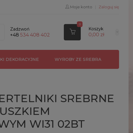
Moje konto
|
Zaloguj się
0
Koszyk
Zadzwoń
0,00 zł
+48
534 408 402
RKI DEKORACYJNE
WYROBY ZE SREBRA
ERTELNIKI SREBRNE
CUSZKIEM
WYM WI31 02BT