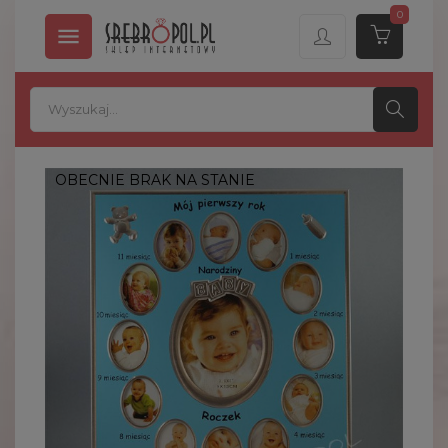
0

OBECNIE BRAK NA STANIE