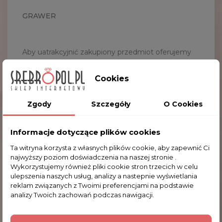
GRAWER
Aby uatrakcyjnić zakupiony przedmiot oferujemy
Państwu wykonanie usługi grawerowania imienia
dziecka. Sama ramka na zdjęcia na pewno będzie
Cookies
trafionym prezentem, a indywidualny grawer
sprawi, że stanie się pamiątką na długie lata.
Zgody
Szczegóły
O Cookies
Wykonany grawer jest trwały i nieusuwalny co
czyni taki przedmiot niepowtarzalnym.
Informacje dotyczące plików cookies
Aby zamówić tą usługę proszę zaznaczyć poniżej
Ta witryna korzysta z własnych plików cookie, aby zapewnić Ci
najwyższy poziom doświadczenia na naszej stronie .
opcję grawerowania na przedmiocie, wpisać tekst
Wykorzystujemy również pliki cookie stron trzecich w celu
grawerowania oraz wybrać czcionkę, która ma
ulepszenia naszych usług, analizy a nastepnie wyświetlania
zostać użyta do jego wykonania.
reklam związanych z Twoimi preferencjami na podstawie
analizy Twoich zachowań podczas nawigacji.
Dodatkowo możemy przygotować dla Państwa
blaszkę z dedykacją. Blaszka (kolor srebrny)