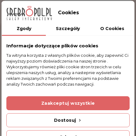
Gwarancja 24 miesiące
Cookies
Dwustopniowe regulowane zapinanie
Eleganckie prezentowe etui
Zgody
Szczegóły
O Cookies
Obwód wew.:
16.0 cm
Wymiary tarczy:
2.5 x 3.2 cm
(szer. x wys.)
Informacje dotyczące plików cookies
Ta witryna korzysta z własnych plików cookie, aby zapewnić Ci
Przesyłka GRATIS po wykonaniu przedpłaty
najwyższy poziom doświadczenia na naszej stronie .
Wykorzystujemy również pliki cookie stron trzecich w celu
ulepszenia naszych usług, analizy a nastepnie wyświetlania
reklam związanych z Twoimi preferencjami na podstawie
GRAWER
analizy Twoich zachowań podczas nawigacji.
Dodatkową usługę, którą możemy Państwu
zaproponować jest wykonanie graweru na kopercie
Zaakceptuj wszystkie
zegarka srebrnego. Grawerowanie krótkiej
dedykacji wykonywane jest za pomocą diamentu.
Zjedź niżej, zaznacz opcję grawerowania a
Dostosuj
następnie wpisz krótką dedykację.