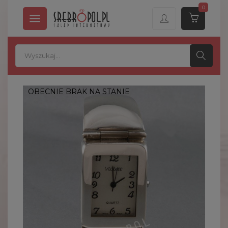
0

OBECNIE BRAK NA STANIE