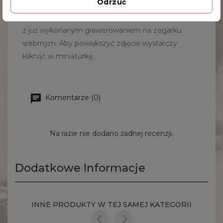
Odrzuć
Poniżej prezentujemy galerię przykładowych zdjęć
z już wykonanym grawerowaniem na zegarku
srebrnym. Aby powiększyć zdjęcie wystarczy
kliknąć w miniaturkę.
Komentarze (0)
Na razie nie dodano żadnej recenzji.
Dodatkowe Informacje
INNE PRODUKTY W TEJ SAMEJ KATEGORII