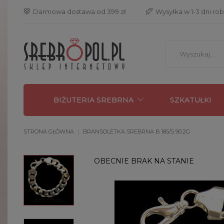
 Darmowa dostawa od 399 zł
 Wysyłka w 1-3 dni ro
BIŻUTERIA SREBRNA
SZKATUŁKI
STRONA GŁÓWNA
BRANSOLETKA SREBRNA B 185/5 90.2G
OBECNIE BRAK NA STANIE