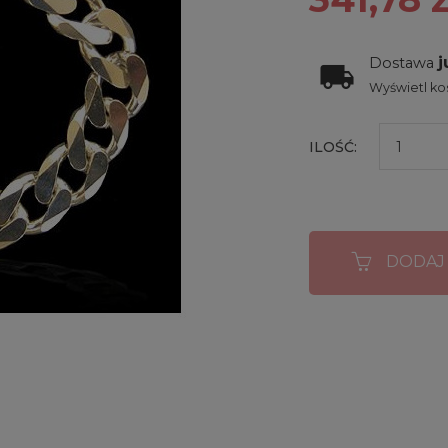
j
Dostawa
Wyświetl kos
ILOŚĆ:
DODAJ