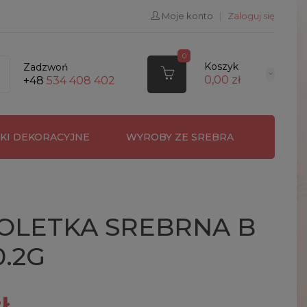
Moje konto
|
Zaloguj się
0
Koszyk
Zadzwoń
0,00 zł
+48
534 408 402
RKI DEKORACYJNE
WYROBY ZE SREBRA
OLETKA SREBRNA B
0.2G
ł