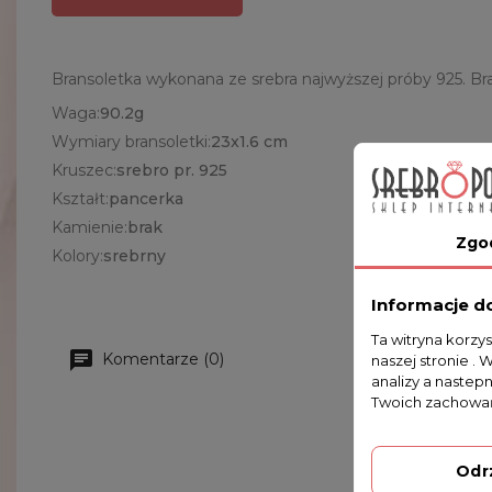
Bransoletka wykonana ze srebra najwyższej próby 925. Br
Waga:
90.2g
Wymiary bransoletki:
23x1.6 cm
Kruszec:
srebro pr. 925
Kształt:
pancerka
Kamienie:
brak
Zgo
Kolory:
srebrny
Informacje d
Ta witryna korzy
Komentarze (0)
naszej stronie . 
analizy a nastep
Twoich zachowań
Odr