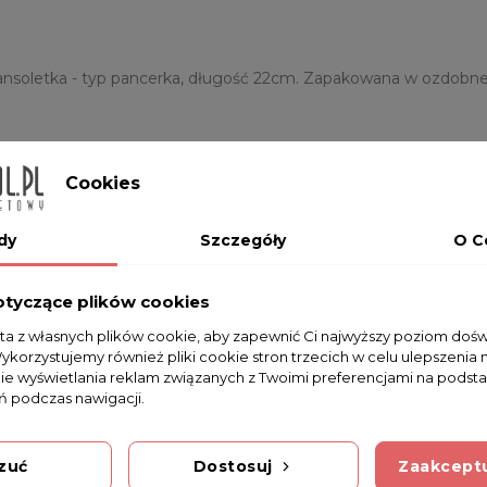
ansoletka - typ pancerka, długość 22cm. Zapakowana w ozdobne 
Cookies
dy
Szczegóły
O C
otyczące plików cookies
sta z własnych plików cookie, aby zapewnić Ci najwyższy poziom doś
Wykorzystujemy również pliki cookie stron trzecich w celu ulepszenia 
nie wyświetlania reklam związanych z Twoimi preferencjami na podsta
 podczas nawigacji.
Na razie nie dodano żadnej recenzji.
zuć
Dostosuj
Zaakceptu