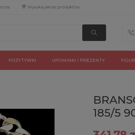
bocze
 Wysoka jakość produktów
POZYTYWKI
UPOMINKI I PREZENTY
FIGU
BRANS
185/5 9
341,78 z