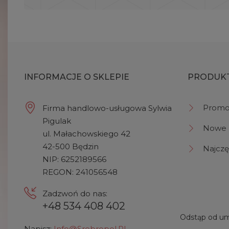
INFORMACJE O SKLEPIE
PRODUK
Promo
Firma handlowo-usługowa Sylwia
Pigulak
Nowe 
ul. Małachowskiego 42
42-500 Będzin
Najczę
NIP: 6252189566
REGON: 241056548
Zadzwoń do nas:
+48 534 408 402
Odstąp od um
Napisz:
Info@srebropol.pl