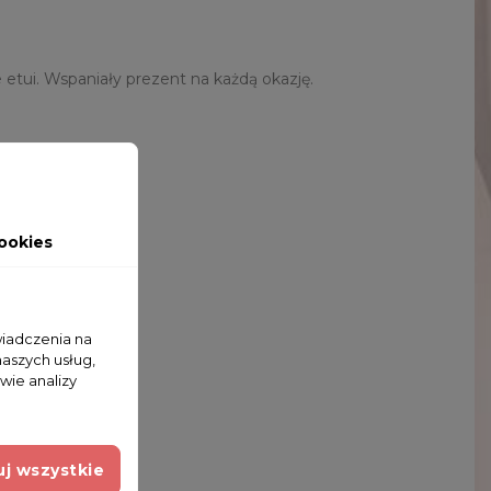
etui. Wspaniały prezent na każdą okazję.
ookies
wiadczenia na
naszych usług,
wie analizy
j wszystkie