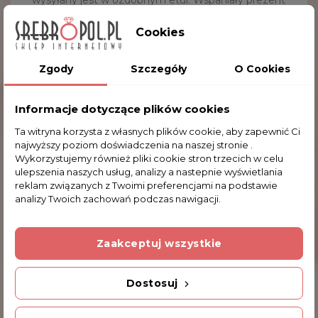
wysyłany jest w ozdobnym etui. Wspaniały prezent
na szczególną okazję dla ukochanej osoby.
Cookies
Waga: ~9.8 g
Szerokość: 0.4 cm
Zgody
Szczegóły
O Cookies
Obwód bransoletki: 18.0 cm
Informacje dotyczące plików cookies
Ta witryna korzysta z własnych plików cookie, aby zapewnić Ci
Komentarze (0)
najwyższy poziom doświadczenia na naszej stronie .
Wykorzystujemy również pliki cookie stron trzecich w celu
ulepszenia naszych usług, analizy a nastepnie wyświetlania
reklam związanych z Twoimi preferencjami na podstawie
Na razie nie dodano żadnej recenzji.
analizy Twoich zachowań podczas nawigacji.
Dodatkowe Informacje
Zaakceptuj wszystkie
Dostosuj
Kod produktu
75/T 9.8g BRA97