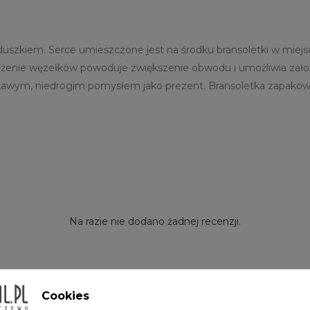
duszkiem. Serce umieszczone jest na środku bransoletki w miejs
bliżenie węzełków powoduje zwiększenie obwodu i umożliwia założe
ekawym, niedrogim pomysłem jako prezent. Bransoletka zapakow
Na razie nie dodano żadnej recenzji.
Cookies