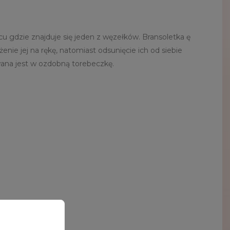
cu gdzie znajduje się jeden z węzełków. Bransoletka ę
nie jej na rękę, natomiast odsunięcie ich od siebie
ana jest w ozdobną torebeczkę.