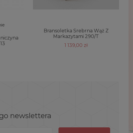
nie
Bransoletka Srebrna Wąż Z
Markazytami 290/T
oniczyna
13
1 139,00 zł
ego newslettera