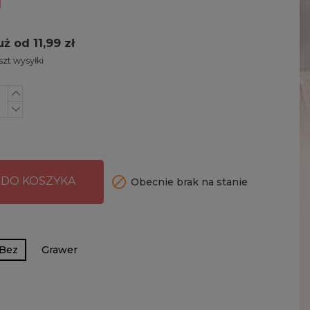
uż od 11,99 zł
zt wysyłki

 DO KOSZYKA
Obecnie brak na stanie
Bez
Grawer