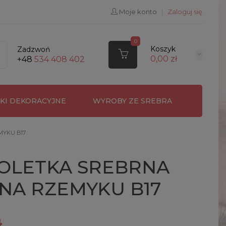
Moje konto
|
Zaloguj się
0
Koszyk
Zadzwoń
0,00 zł
+48
534 408 402
RKI DEKORACYJNE
WYROBY ZE SREBRA
MYKU B17
OLETKA SREBRNA
NA RZEMYKU B17
ł