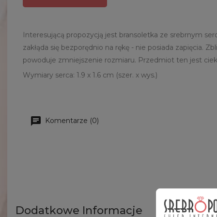
Interesującą propozycją jest bransoletka ze srebrnym ser
zakłąda się bezporędnio na rękę - nie posiada zapięcia. Z
powoduje zmniejszenie rozmiaru. Przedmiot ten jest ci
Wymiary serca:
1.9 x 1.6 cm (szer. x wys.)
Komentarze (0)
Dodatkowe Informacje