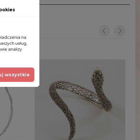
ookies
wiadczenia na
naszych usług,
wie analizy
j wszystkie