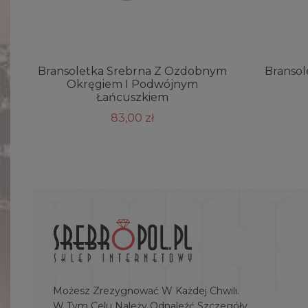
Bransoletka Srebrna Z Ozdobnym
Bransol
Okręgiem I Podwójnym
Łańcuszkiem
83,00 zł
Możesz Zrezygnować W Każdej Chwili.
W Tym Celu Należy Odnaleźć Szczegóły