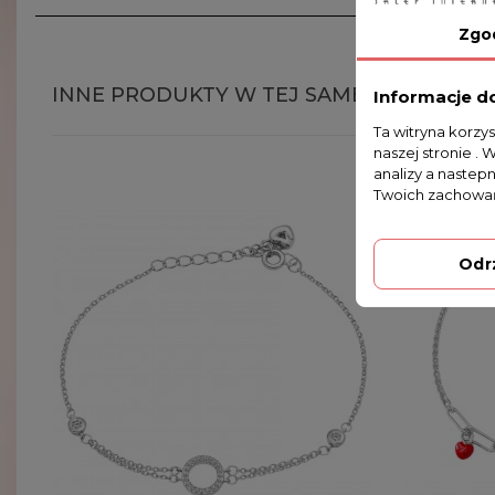
Zgo
INNE PRODUKTY W TEJ SAMEJ KATEGORII
Informacje d
Ta witryna korzy
naszej stronie . 
analizy a nastep
Twoich zachowań
Odr