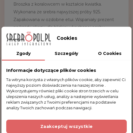
Broszka z koralowcem w kształcie kwiatka.
Wykonana ze srebra najwyższej próby 925.
Zapakowana w ozdobne etui. Wspaniały prezent
na każdą okazję dla bliskiej, ukochanej osoby.
Waga:
10.8g
Cookies
Wymiary:
4.3x4.3 cm
Kruszec:
srebro pr. 925
Zgody
Szczegóły
O Cookies
Kształt:
kwiat
Kamienie:
koralowiec
Informacje dotyczące plików cookies
Ta witryna korzysta z własnych plików cookie, aby zapewnić Ci
najwyższy poziom doświadczenia na naszej stronie .
Wykorzystujemy również pliki cookie stron trzecich w celu
Komentarze (0)
ulepszenia naszych usług, analizy a nastepnie wyświetlania
reklam związanych z Twoimi preferencjami na podstawie
analizy Twoich zachowań podczas nawigacji.
Na razie nie dodano żadnej recenzji.
Zaakceptuj wszystkie