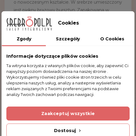
o nowoczesnym kształcie. W srebrze umieszczony
jest piękny brązowy bursztyn. Zapakowana w
ozdobne etui. Wspaniały prezent na każdą okazję
Cookies
dla bliskiej, ukochanej osoby.
Waga:
8.9 g
Zgody
Szczegóły
O Cookies
Wymiary:
2.5x5.0 cm
Kruszec:
srebro pr. 925
Informacje dotyczące plików cookies
Kamienie:
brązowy bursztyn
Ta witryna korzysta z własnych plików cookie, aby zapewnić Ci
najwyższy poziom doświadczenia na naszej stronie .
Wykorzystujemy również pliki cookie stron trzecich w celu
ulepszenia naszych usług, analizy a nastepnie wyświetlania
Komentarze (0)
reklam związanych z Twoimi preferencjami na podstawie
analizy Twoich zachowań podczas nawigacji.
Na razie nie dodano żadnej recenzji.
Zaakceptuj wszystkie
Dodatkowe Informacje
Dostosuj