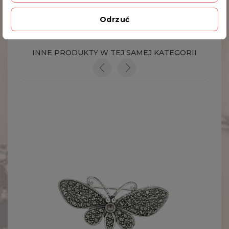
Odrzuć
Kod produktu
BR JK 39/5 8.9g
INNE PRODUKTY W TEJ SAMEJ KATEGORII