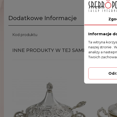
Dodatkowe Informacje
Zgo
Informacje d
Kod produktu
466-7807
Ta witryna korzy
naszej stronie . 
INNE PRODUKTY W TEJ SAMEJ KATEGORII
analizy a nastep
Twoich zachowań
Odr