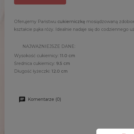
Oferujemy Państwu
cukierniczkę
mosiądzowaną zdobiona
kształcie pąka róży. Idealnie nadaje się do codziennego u
NAJWAŻNIEJSZE DANE:
Wysokość cukiernicy:
11.0 cm
Średnica cukiernicy:
9.5 cm
Długość łyżeczki:
12.0 cm
Komentarze (0)