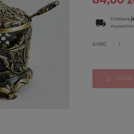
j
Dostawa
Wyświetl kos
ILOŚĆ:
DODAJ