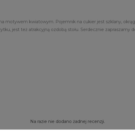
 motywem kwiatowym. Pojemnik na cukier jest szklany, okrąg
żytku, jest też atrakcyjną ozdobą stołu. Serdecznie zapraszamy 
Na razie nie dodano żadnej recenzji.