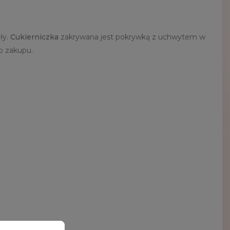
ły.
Cukierniczka
zakrywana jest pokrywką z uchwytem w
do zakupu.