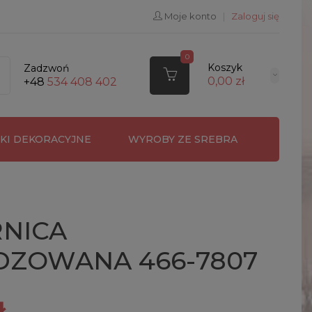
Moje konto
|
Zaloguj się
0
Koszyk
Zadzwoń
0,00 zł
+48
534 408 402
RKI DEKORACYJNE
WYROBY ZE SREBRA
RNICA
DZOWANA 466-7807
ł