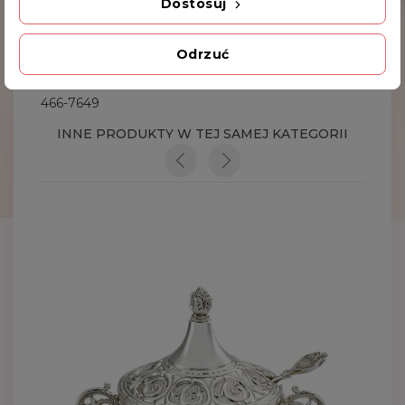
Dostosuj
Dodatkowe Informacje
Odrzuć
Kod produktu
466-7649
INNE PRODUKTY W TEJ SAMEJ KATEGORII