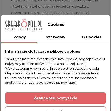
bursztynu. Pojemnik na cukier jest szklany, okrągły.
Przykrywka zakończona niewielką różyczką z
otworem na łyżeczkę (łyżeczka w komplecie).
Cukiernica do codziennego użytku jak również
Cookies
doskonała jako ozdoba na każdy stół. Serdecznie
zapraszamy do zakupu.
Zgody
Szczegóły
O Cookies
Wymiary:
15.0x13.0 cm (szer. z uchwytami)
Długość łyżeczki:
12.0 cm
Informacje dotyczące plików cookies
Średnica szkła:
9.0 cm
Ta witryna korzysta z własnych plików cookie, aby zapewnić Ci
Kruszec:
metal posrebrzany
najwyższy poziom doświadczenia na naszej stronie .
Wykorzystujemy również pliki cookie stron trzecich w celu
ulepszenia naszych usług, analizy a nastepnie wyświetlania
reklam związanych z Twoimi preferencjami na podstawie
Komentarze (0)
analizy Twoich zachowań podczas nawigacji.
Zaakceptuj wszystkie
Na razie nie dodano żadnej recenzji.