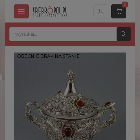
0

OBECNIE BRAK NA STANIE