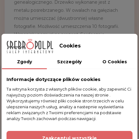
genealogicznego. Drzewko wykonane jest z
metalu posrebrzanego. W owalach na gałęziach
można umieszczać (dwustronnie) własne
fotografie. Możliwość umieszczenia 10 fotografii.
Wspaniały pomysł na prezent. Serdecznie
zapraszamy do zakupu.
Cookies
Wysokość:
22.0
cm
Zgody
Szczegóły
O Cookies
Szerokość:
13.0
cm
Wielkość owalu:
3.7 x 4.7 cm
Informacje dotyczące plików cookies
Ta witryna korzysta z własnych plików cookie, aby zapewnić Ci
najwyższy poziom doświadczenia na naszej stronie .
Wykorzystujemy również pliki cookie stron trzecich w celu
Komentarze (0)
ulepszenia naszych usług, analizy a nastepnie wyświetlania
reklam związanych z Twoimi preferencjami na podstawie
analizy Twoich zachowań podczas nawigacji.
Na razie nie dodano żadnej recenzji.
Zaakceptuj wszystkie