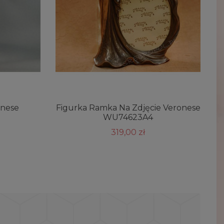
onese
Figurka Ramka Na Zdjęcie Veronese
WU74623A4
319,00 zł