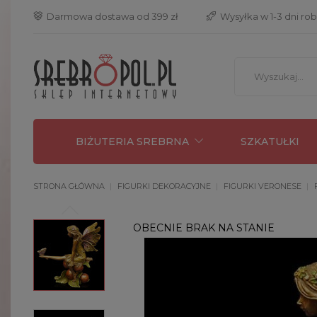
 Darmowa dostawa od 399 zł
 Wysyłka w 1-3 dni ro
BIŻUTERIA SREBRNA
SZKATUŁKI
STRONA GŁÓWNA
FIGURKI DEKORACYJNE
FIGURKI VERONESE
OBECNIE BRAK NA STANIE