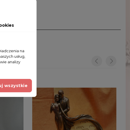
ookies
wiadczenia na
naszych usług,
wie analizy
j wszystkie