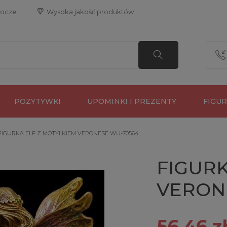
bocze
 Wysoka jakość produktów
POZYTYWKI
UPOMINKI I PREZENTY
FIGU
FIGURKA ELF Z MOTYLKIEM VERONESE WU-70564
FIGURK
VERON
56,46 z