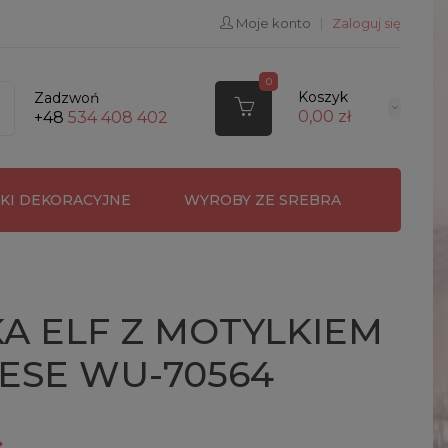
Moje konto
|
Zaloguj się
0
Koszyk
Zadzwoń
0,00 zł
+48
534 408 402
RKI DEKORACYJNE
WYROBY ZE SREBRA
A ELF Z MOTYLKIEM
ESE WU-70564
ł