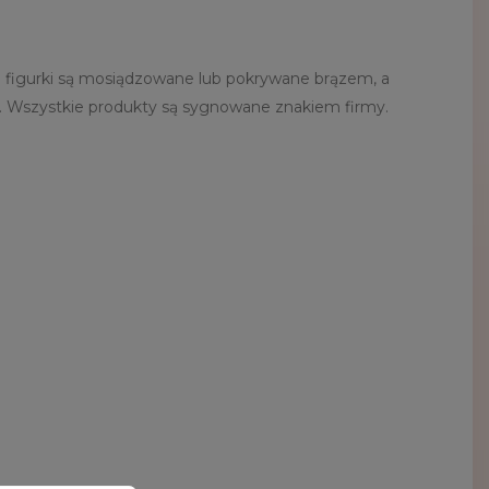
 figurki są mosiądzowane lub pokrywane brązem, a
a. Wszystkie produkty są sygnowane znakiem firmy.