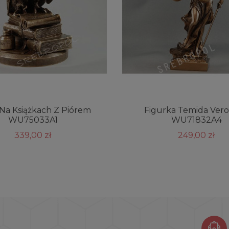
Na Książkach Z Piórem
Figurka Temida Ver
WU75033A1
WU71832A4
339,00 zł
249,00 zł