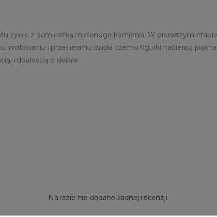
atu żywic z domieszką mielonego kamienia. W pierwszym etapie
malowaniu i przecieraniu dzięki czemu figurki nabierają piękn
ą, i dbałością o detale.
Na razie nie dodano żadnej recenzji.