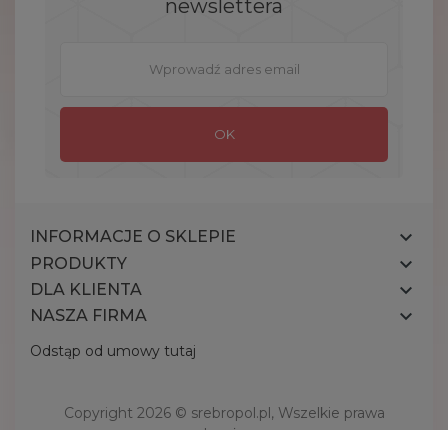
newslettera

INFORMACJE O SKLEPIE

PRODUKTY

DLA KLIENTA

NASZA FIRMA
Odstąp od umowy tutaj
Copyright 2026 ©
srebropol.pl
, Wszelkie prawa
zastrzeżone.