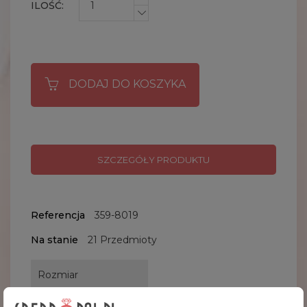
ILOŚĆ:
DODAJ DO KOSZYKA
SZCZEGÓŁY PRODUKTU
Referencja
359-8019
Na stanie
21 Przedmioty
Rozmiar
H:32cm