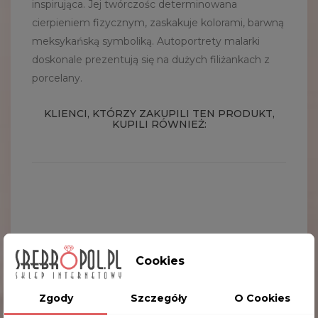
inspirująca. Jej twórczośc determinowana
cierpieniem fizycznym, zaskakuje kolorami, barwną
meksykańską symboliką. Autoportrety malarki
doskonale prezentują się na dużych filiżankach z
porcelany.
KLIENCI, KTÓRZY ZAKUPILI TEN PRODUKT,
KUPILI RÓWNIEŻ:
Cookies
Zgody
Szczegóły
O Cookies