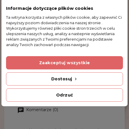
Informacje dotyczące plików cookies
Ta witryna korzysta z własnych plików cookie, aby zapewnić Ci
najwyższy poziom doświadczenia na naszej stronie .
Wykorzystujemy również pliki cookie stron trzecich w celu
ulepszenia naszych usług, analizy a nastepnie wyświetlania
reklam związanych z Twoimi preferencjami na podstawie
analizy Twoich zachowań podczas nawigacji.
Zaakceptuj wszystkie
Poduszka Z Wypełnieniem/suwak - F. Kahlo
(CARMANI) 023-8570
Dostosuj
64,56 zł
Odrzuć
Komentarze (0)