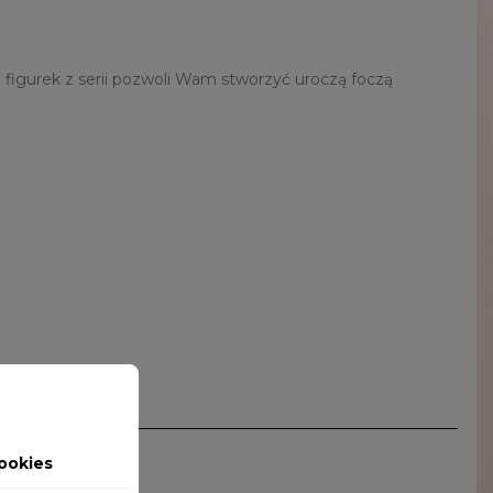
 figurek z serii pozwoli Wam stworzyć uroczą foczą
ookies