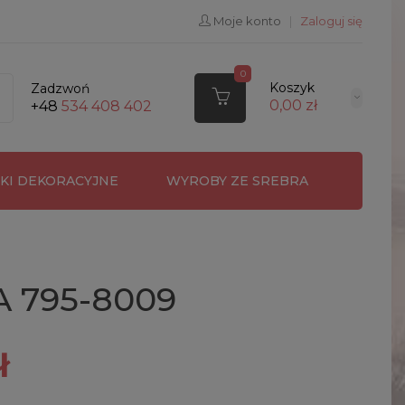
Moje konto
|
Zaloguj się
0
Koszyk
Zadzwoń
0,00 zł
+48
534 408 402
RKI DEKORACYJNE
WYROBY ZE SREBRA
 795-8009
ł