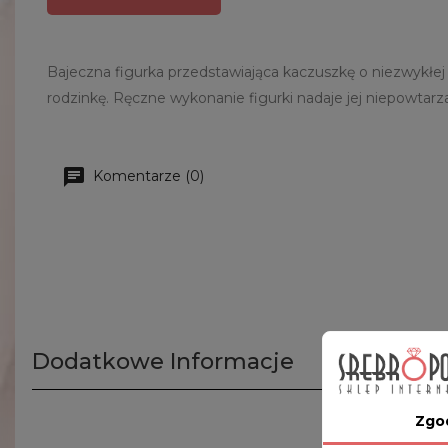
Bajeczna figurka przedstawiająca kaczuszkę o niezwykłej
rodzinkę. Ręczne wykonanie figurki nadaje jej niepowtarz
Komentarze (0)
Dodatkowe Informacje
Zgo