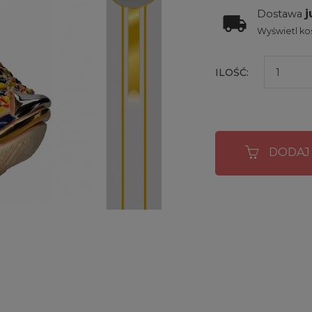
j
Dostawa
Wyświetl kos
ILOŚĆ:
DODAJ