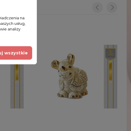
wiadczenia na
naszych usług,
wie analizy
j wszystkie