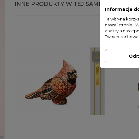
INNE PRODUKTY W TEJ SAMEJ KATEGORII
Informacje d
Ta witryna korzy
naszej stronie . 
analizy a nastep
Twoich zachowań
Odr