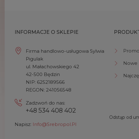
INFORMACJE O SKLEPIE
PRODUK
Promo
Firma handlowo-usługowa Sylwia
Pigulak
Nowe 
ul. Małachowskiego 42
42-500 Będzin
Najczę
NIP: 6252189566
REGON: 241056548
Zadzwoń do nas:
+48 534 408 402
Odstąp od um
Napisz:
Info@srebropol.pl