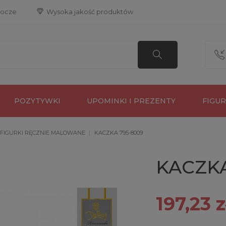
bocze
 Wysoka jakość produktów
POZYTYWKI
UPOMINKI I PREZENTY
FIGU
 FIGURKI RĘCZNIE MALOWANE
KACZKA 795-8009
KACZKA
197,23 z