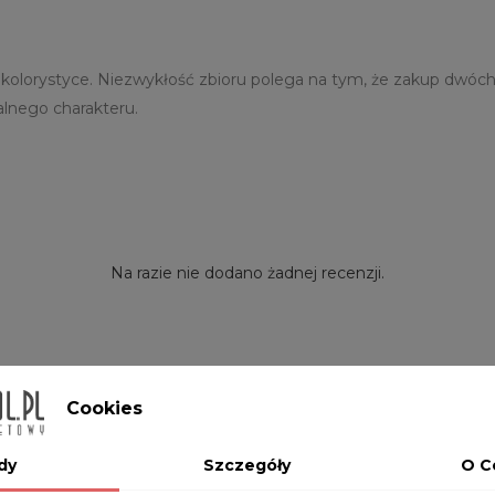
 kolorystyce. Niezwykłość zbioru polega na tym, że zakup dwóch
alnego charakteru.
Na razie nie dodano żadnej recenzji.
Cookies
dy
Szczegóły
O C