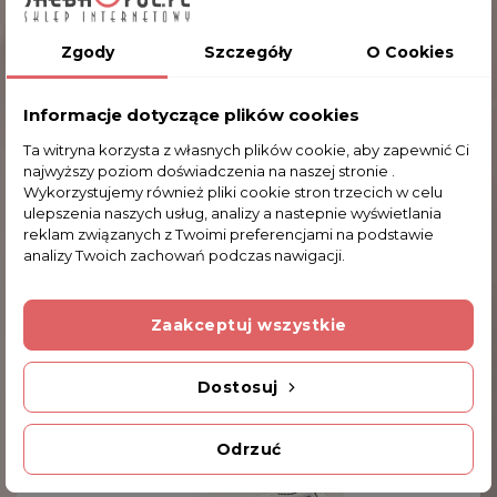
Na razie nie dodano żadnej recenzji.
Zgody
Szczegóły
O Cookies
Dodatkowe Informacje
Informacje dotyczące plików cookies
Ta witryna korzysta z własnych plików cookie, aby zapewnić Ci
najwyższy poziom doświadczenia na naszej stronie .
Kod produktu
Wykorzystujemy również pliki cookie stron trzecich w celu
777-572
ulepszenia naszych usług, analizy a nastepnie wyświetlania
reklam związanych z Twoimi preferencjami na podstawie
INNE PRODUKTY W TEJ SAMEJ KATEGORII
analizy Twoich zachowań podczas nawigacji.
Zaakceptuj wszystkie
Dostosuj
Odrzuć