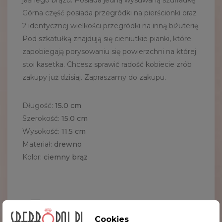
jasnego brązu. Posiada jedną wysuwaną szufladkę.
Górna część posiada przegródki na pierścionki oraz
2 identycznej wielkości przegródki na inną biżuterię.
Pod szkatułką znajdują się cieniutkie pianki, które
zapobiegają porysowaniu się powierzchni na której
stoi kasetka. Chcesz sprawić radość kobiecie zrób
zakupy już dzisiaj. Zapraszamy do zakupu.
Długość:
15.0 cm
Szerokość:
15.0 cm
Wysokość:
11.5 cm
Materiał:
drewno
Kolor:
ciemny brąz
Komentarze (0)
Cookies