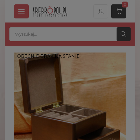
0

OBECNIE BRAK NA STANIE