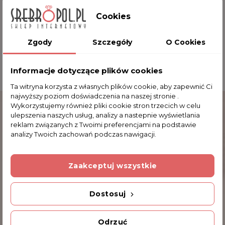
wysyłane w ozdobnej torebeczce, dzięki czemu
stanowią idealny prezent.
Cookies
Waga: ~1.2 g
Wymiary kolczyków: 0.9 x 0.4 cm (dł. x szer.)
Zgody
Szczegóły
O Cookies
Informacje dotyczące plików cookies
Ta witryna korzysta z własnych plików cookie, aby zapewnić Ci
Komentarze (0)
najwyższy poziom doświadczenia na naszej stronie .
Wykorzystujemy również pliki cookie stron trzecich w celu
ulepszenia naszych usług, analizy a nastepnie wyświetlania
Na razie nie dodano żadnej recenzji.
reklam związanych z Twoimi preferencjami na podstawie
analizy Twoich zachowań podczas nawigacji.
Dodatkowe Informacje
Zaakceptuj wszystkie
Kod produktu
Dostosuj
J12/0 KOL146
INNE PRODUKTY W TEJ SAMEJ KATEGORII
Odrzuć