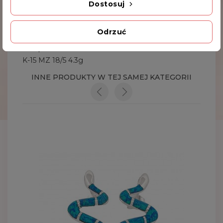
Dostosuj
Dodatkowe Informacje
Odrzuć
Kod produktu
K-15 MZ 18/5 4.3g
INNE PRODUKTY W TEJ SAMEJ KATEGORII