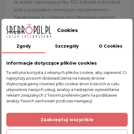
ze srebra najwyższej próby 925. Kolczyki w kształcie
łezki z przepięknie mieniącym się kamieniem.
Zapakowane w ozdobne etui. Wspaniały prezent
na każdą okazję.
Cookies
Waga:
4.3g
Wielkość:
3.3x0.8 cm
Zgody
Szczegóły
O Cookies
Kruszec:
srebro pr. 925
Kształt:
łezka
Informacje dotyczące plików cookies
Kamienie:
kryształ górski
Ta witryna korzysta z własnych plików cookie, aby zapewnić Ci
Kolory:
srebrny
najwyższy poziom doświadczenia na naszej stronie .
Wykorzystujemy również pliki cookie stron trzecich w celu
ulepszenia naszych usług, analizy a nastepnie wyświetlania
reklam związanych z Twoimi preferencjami na podstawie
analizy Twoich zachowań podczas nawigacji.
Komentarze (0)
Zaakceptuj wszystkie
Na razie nie dodano żadnej recenzji.