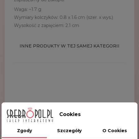
Waga: ~1.7 g
Wymiary kolczyków: 0.8 x 1.6 cm (szer. x wys.)
Wysokość z zapięciem: 2.1 cm
INNE PRODUKTY W TEJ SAMEJ KATEGORII
Cookies
Zgody
Szczegóły
O Cookies