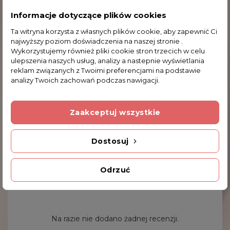
Informacje dotyczące plików cookies
Ta witryna korzysta z własnych plików cookie, aby zapewnić Ci
najwyższy poziom doświadczenia na naszej stronie .
Wykorzystujemy również pliki cookie stron trzecich w celu
ulepszenia naszych usług, analizy a nastepnie wyświetlania
reklam związanych z Twoimi preferencjami na podstawie
analizy Twoich zachowań podczas nawigacji.
Wisiorek Srebrny Z Wzorem Greckim
Zaakceptuj wszystkie
WIS262
66,00 zł
Dostosuj
Odrzuć
Komentarze (0)
Na razie nie dodano żadnej recenzji.