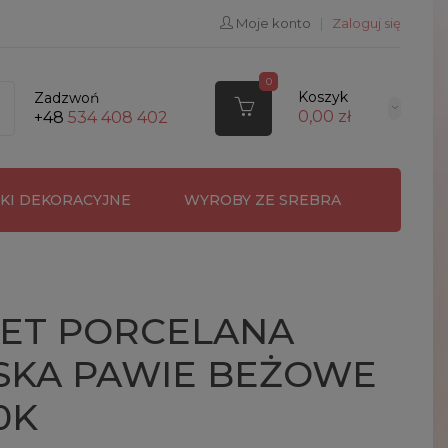
Moje konto
|
Zaloguj się
0
Koszyk
Zadzwoń
0,00 zł
+48
534 408 402
RKI DEKORACYJNE
WYROBY ZE SREBRA
ET PORCELANA
SKA PAWIE BEŻOWE
0K