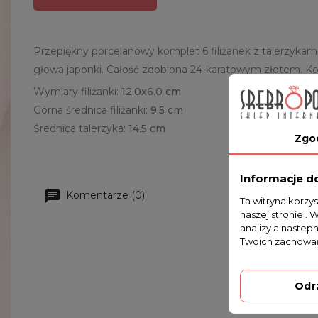
Przepiękny porcelanowy komplet 6 filiżanek z talerzyka
głowa japonki. Całość zdobiona 24-karatowym złotem. K
Wymiary filiżanki:
12.0x6.0 cm
Górna średnica filiżanki:
9.5 cm
Średnica talerzyka:
14.5 cm
Zgo
Informacje d
Komentarze (0)
Ta witryna korzy
naszej stronie . 
analizy a nastep
Twoich zachowań
Odr