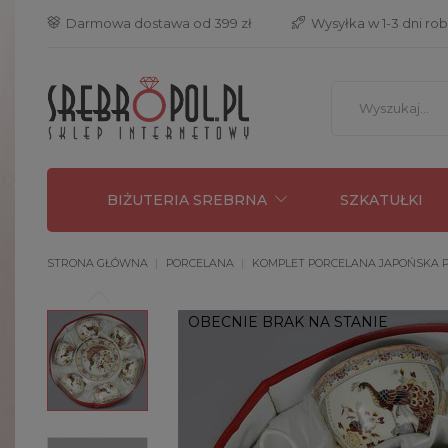
 Darmowa dostawa od 399 zł
 Wysyłka w 1-3 dni ro
BIŻUTERIA SREBRNA
SZKATUŁKI
STRONA GŁÓWNA
PORCELANA
KOMPLET PORCELANA JAPOŃSKA 
OBECNIE BRAK NA STANIE