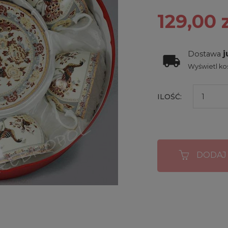
129,00 z
j
Dostawa
Wyświetl kos
ILOŚĆ:
DODAJ