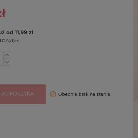
ł
uż od 11,99 zł
zt wysyłki

 DO KOSZYKA
Obecnie brak na stanie