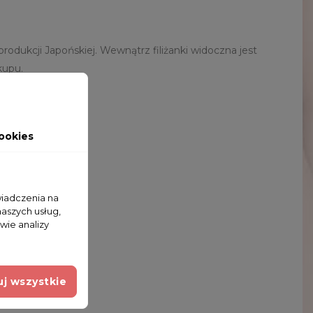
dukcji Japońskiej. Wewnątrz filiżanki widoczna jest
zakupu.
ookies
wiadczenia na
naszych usług,
wie analizy
j wszystkie