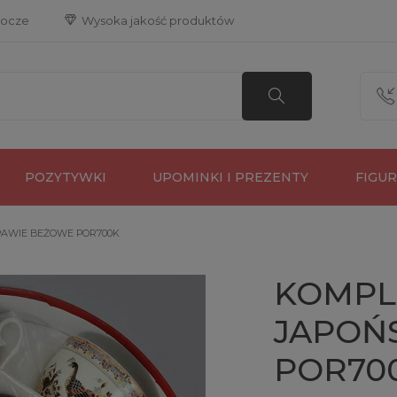
bocze
 Wysoka jakość produktów
POZYTYWKI
UPOMINKI I PREZENTY
FIGU
PAWIE BEŻOWE POR700K
KOMPL
JAPOŃ
POR70