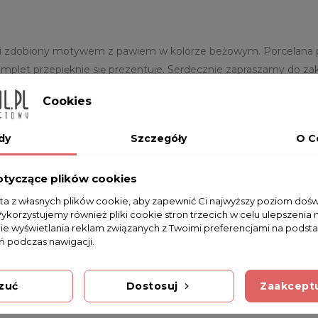
mi zdobiony motywem z pawiem w kolorze beżowym. Porcelana pro
omplet przepięknie się prezentuje. Serdecznie zapraszamy do 
Cookies
dy
Szczegóły
O C
otyczące plików cookies
sta z własnych plików cookie, aby zapewnić Ci najwyższy poziom doś
Wykorzystujemy również pliki cookie stron trzecich w celu ulepszenia 
nie wyświetlania reklam związanych z Twoimi preferencjami na podsta
 podczas nawigacji.
Na razie nie dodano żadnej recenzji.
zuć
Dostosuj
Zaakceptu