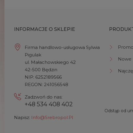
INFORMACJE O SKLEPIE
PRODUK
Promo
Firma handlowo-usługowa Sylwia
Pigulak
Nowe 
ul. Małachowskiego 42
42-500 Będzin
Najczę
NIP: 6252189566
REGON: 241056548
Zadzwoń do nas:
+48 534 408 402
Odstąp od um
Napisz:
Info@srebropol.pl