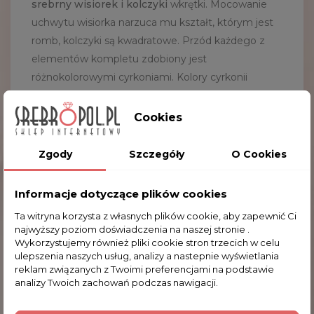
srebrny wisiorek i kolczyki
wkrętki. Mocowanie
uchwytu wisiorka narzuca mu kształt, którym jest
romb, kolczyki są kwadratowe. Przód każdego z
elementów kompletu zdobiony jest
różnokolorowymi cyrkoniami. Kolory cyrkonii
osadzonych w kompletach i ich ułożenie mogą
delikatnie różnić się od tych na zdjęciu. Komplet
Cookies
zapakowany i wysyłany jest w ozdobnym etui.
NAJWAŻNIEJSZE DANE:
Zgody
Szczegóły
O Cookies
Waga kolczyków: 1.6 g
Informacje dotyczące plików cookies
Wymiary kolczyków: 0.8 x 0.8 cm (szer. x wys.)
Waga wisiorka: 2.5 g
Ta witryna korzysta z własnych plików cookie, aby zapewnić Ci
najwyższy poziom doświadczenia na naszej stronie .
Wys. z uchwytem: 2.4 cm
Wykorzystujemy również pliki cookie stron trzecich w celu
Wymiary: 1.6 x 1.6 cm (szer. x wys.)
ulepszenia naszych usług, analizy a nastepnie wyświetlania
reklam związanych z Twoimi preferencjami na podstawie
analizy Twoich zachowań podczas nawigacji.