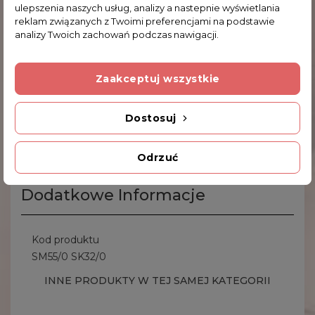
ulepszenia naszych usług, analizy a nastepnie wyświetlania
Spinki do mankietów: 1.7 x 1.0 cm (szer. x wys.)
reklam związanych z Twoimi preferencjami na podstawie
Spinka do krawata: 6.4 x 0.5 cm (dł. x szer.)
analizy Twoich zachowań podczas nawigacji.
Zaakceptuj wszystkie
Komentarze (0)
Dostosuj
Na razie nie dodano żadnej recenzji.
Odrzuć
Dodatkowe Informacje
Kod produktu
SM55/0 SK32/0
INNE PRODUKTY W TEJ SAMEJ KATEGORII