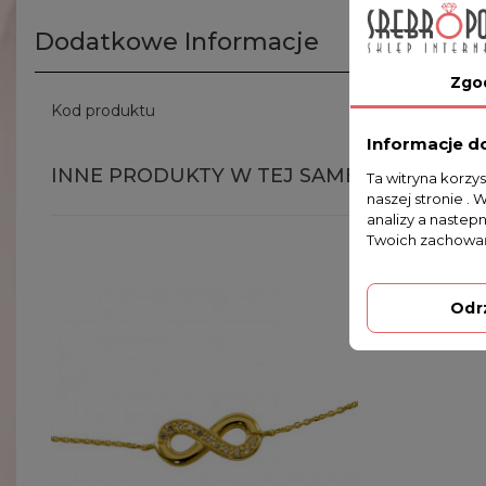
Dodatkowe Informacje
Zgo
Kod produktu
RI5 1.09g 
Informacje d
INNE PRODUKTY W TEJ SAMEJ KATEGORII
Ta witryna korzy
naszej stronie . 
analizy a nastep
Twoich zachowań
Odr