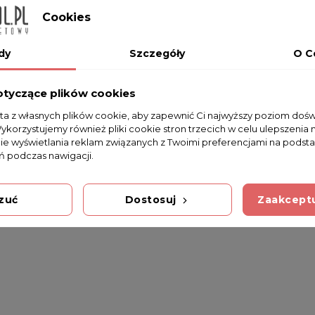
Cookies
dy
Szczegóły
O C
TR4 0.93g
otyczące plików cookies
sta z własnych plików cookie, aby zapewnić Ci najwyższy poziom doś
Wykorzystujemy również pliki cookie stron trzecich w celu ulepszenia 
nie wyświetlania reklam związanych z Twoimi preferencjami na podsta
 podczas nawigacji.
zuć
Dostosuj
Zaakceptu