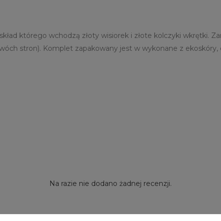
kład którego wchodzą złoty wisiorek i złote kolczyki wkrętki. Za
ydwóch stron). Komplet zapakowany jest w wykonane z ekoskóry, 
Na razie nie dodano żadnej recenzji.