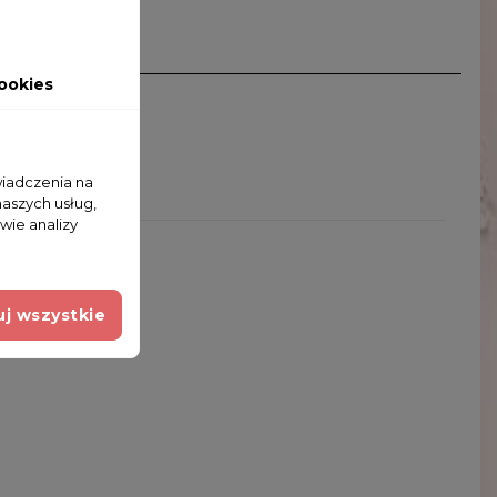
ookies
wiadczenia na
naszych usług,
wie analizy
j wszystkie