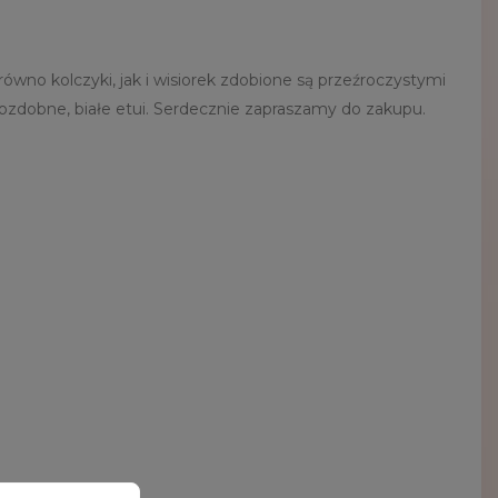
równo kolczyki, jak i wisiorek zdobione są przeźroczystymi
ozdobne, białe etui. Serdecznie zapraszamy do zakupu.