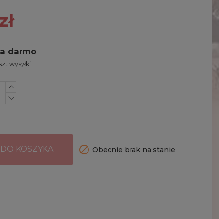
zł
za darmo
zt wysyłki

 DO KOSZYKA
Obecnie brak na stanie