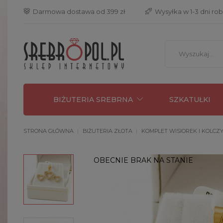
 Darmowa dostawa od 399 zł
 Wysyłka w 1-3 dni ro
BIŻUTERIA SREBRNA
SZKATUŁKI
STRONA GŁÓWNA
BIŻUTERIA ZŁOTA
KOMPLET WISIOREK I KOLCZY
OBECNIE BRAK NA STANIE