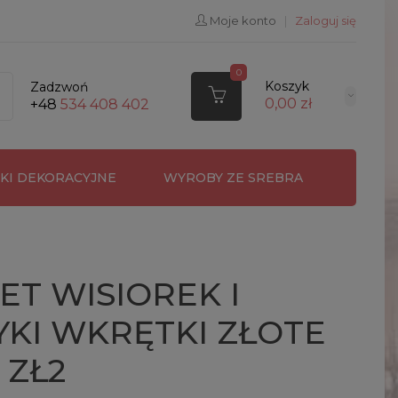
Moje konto
|
Zaloguj się
0
Koszyk
Zadzwoń
0,00 zł
+48
534 408 402
RKI DEKORACYJNE
WYROBY ZE SREBRA
T WISIOREK I
KI WKRĘTKI ZŁOTE
 ZŁ2