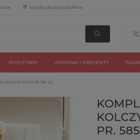
bocze
 Wysoka jakość produktów
POZYTYWKI
UPOMINKI I PREZENTY
FIGU
KI WKRĘTKI ZŁOTE PR. 585 ZŁ2
KOMPLE
KOLCZY
PR. 585