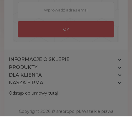

INFORMACJE O SKLEPIE

PRODUKTY

DLA KLIENTA

NASZA FIRMA
Odstąp od umowy tutaj
Copyright 2026 ©
srebropol.pl
, Wszelkie prawa
zastrzeżone.