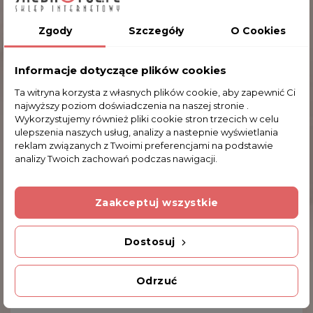
Kubki wykonane są z dobrej jakości porcelany.
Dobrze wyprofilowane uchwyty zapewniają
Zgody
Szczegóły
O Cookies
komfort użytkowania. Zapakowane w ozdobne,
prezentowe pudełko.
Informacje dotyczące plików cookies
Ta witryna korzysta z własnych plików cookie, aby zapewnić Ci
najwyższy poziom doświadczenia na naszej stronie .
Komentarze (0)
Wykorzystujemy również pliki cookie stron trzecich w celu
ulepszenia naszych usług, analizy a nastepnie wyświetlania
reklam związanych z Twoimi preferencjami na podstawie
analizy Twoich zachowań podczas nawigacji.
Na razie nie dodano żadnej recenzji.
Zaakceptuj wszystkie
Dodatkowe Informacje
Dostosuj
INNE PRODUKTY W TEJ SAMEJ KATEGORII
Odrzuć