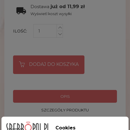
już od 11,99 zł
Dostawa
Wyświetl koszt wysyłki
ILOŚĆ:
DODAJ DO KOSZYKA
OPIS
SZCZEGÓŁY PRODUKTU
Cookies