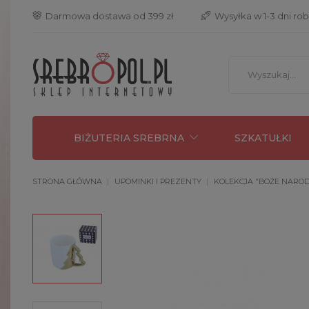
 Darmowa dostawa od 399 zł
 Wysyłka w 1-3 dni ro
BIŻUTERIA SREBRNA
SZKATUŁKI
STRONA GŁÓWNA
UPOMINKI I PREZENTY
KOLEKCJA "BOŻE NARO