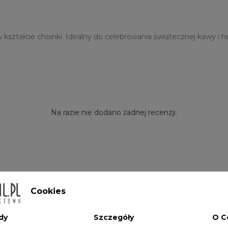
ztałcie choinki. Idealny do celebrowania świątecznej kawy i heb
Na razie nie dodano żadnej recenzji.
Cookies
dy
Szczegóły
O C