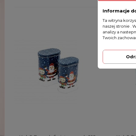
Informacje d
Ta witryna korzy
naszej stronie . 
analizy a nastep
Twoich zachowań
Odr