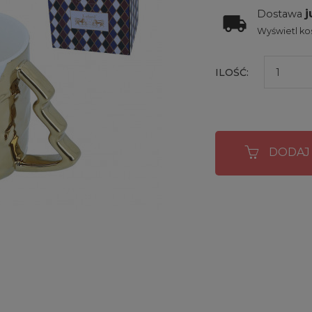
j
Dostawa
Wyświetl kos
ILOŚĆ:
DODAJ