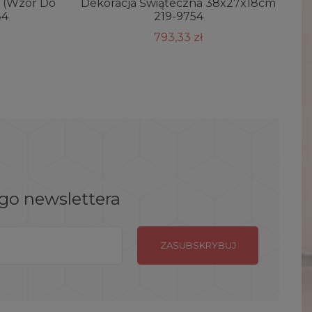
e (wzór Do
Dekoracja Świąteczna 38x27x18cm
84
219-9754
793,33 zł
ego newslettera