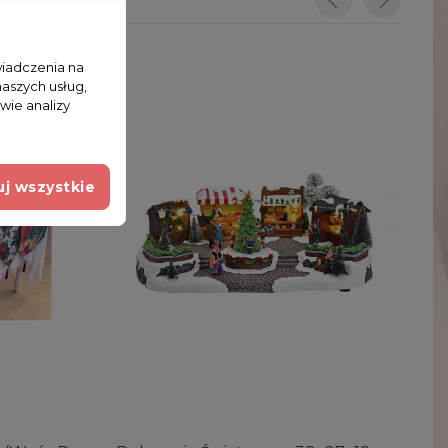
wiadczenia na
naszych usług,
wie analizy
j wszystkie