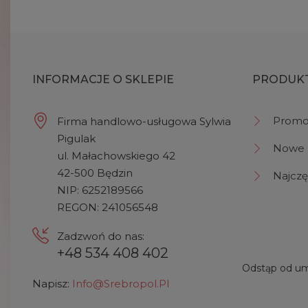
INFORMACJE O SKLEPIE
PRODUK
Promo
Firma handlowo-usługowa Sylwia
Pigulak
Nowe 
ul. Małachowskiego 42
42-500 Będzin
Najczę
NIP: 6252189566
REGON: 241056548
Zadzwoń do nas:
+48 534 408 402
Odstąp od um
Napisz:
Info@srebropol.pl