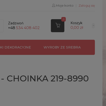
Moje konto
|
Zaloguj się
0
Koszyk
Zadzwoń
0,00 zł
+48
534 408 402
RKI DEKORACYJNE
WYROBY ZE SREBRA
- CHOINKA 219-8990