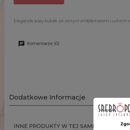
Elegancki biały kubek ze złotym emblematem i uchem w ks
Komentarze (0)
Dodatkowe Informacje
Zgo
INNE PRODUKTY W TEJ SAMEJ KATEGORII