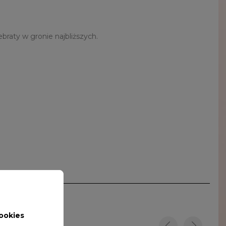
raty w gronie najbliższych.
ookies