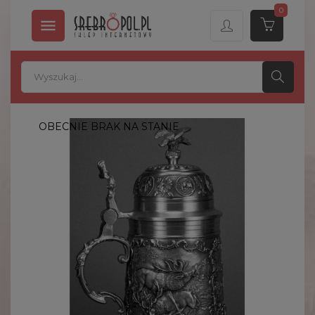
0

OBECNIE BRAK NA STANIE