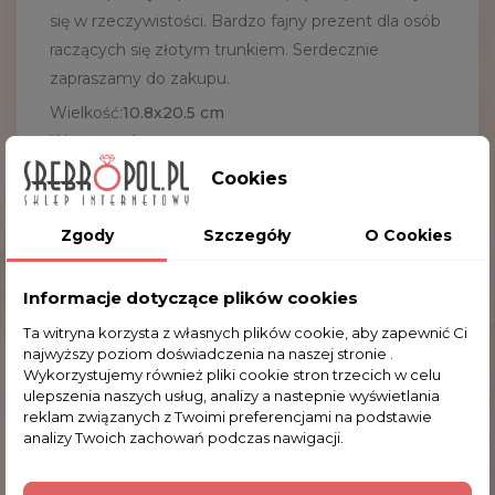
się w rzeczywistości. Bardzo fajny prezent dla osób
raczących się złotym trunkiem. Serdecznie
zapraszamy do zakupu.
Wielkość:
10
.8x20.5 cm
Waga:
0.8 kg
Pojemność:
600 ml
Cookies
Materiał:
cyna
Zgody
Szczegóły
O Cookies
Kufel cynowy jest rękodziełem i ma głównie
charakter artystyczno-dekoracyjny (może być
Informacje dotyczące plików cookies
dopuszczony sporadycznie do kontaktu z
wyrobami spożywczymi).
Ta witryna korzysta z własnych plików cookie, aby zapewnić Ci
najwyższy poziom doświadczenia na naszej stronie .
Wykorzystujemy również pliki cookie stron trzecich w celu
ulepszenia naszych usług, analizy a nastepnie wyświetlania
reklam związanych z Twoimi preferencjami na podstawie
Komentarze (0)
analizy Twoich zachowań podczas nawigacji.