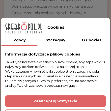
wytrzymałości. Obity skórą, zamykany od góry.
Dolna część wieczka wykonana z korka. Bardzo
fajny prezent dla osób raczących się złotym
trunkiem. Kufle także w dziale z mosiądzem.
Serdecznie zapraszamy do zakupu.
Cookies
Wielkość:
18
.0x10.5 cm
Zgody
Szczegóły
O Cookies
Materiał:
szkło, skóra
Informacje dotyczące plików cookies
Ta witryna korzysta z własnych plików cookie, aby zapewnić Ci
najwyższy poziom doświadczenia na naszej stronie .
Komentarze (0)
Wykorzystujemy również pliki cookie stron trzecich w celu
ulepszenia naszych usług, analizy a nastepnie wyświetlania
reklam związanych z Twoimi preferencjami na podstawie
analizy Twoich zachowań podczas nawigacji.
Na razie nie dodano żadnej recenzji.
Zaakceptuj wszystkie
Dodatkowe Informacje