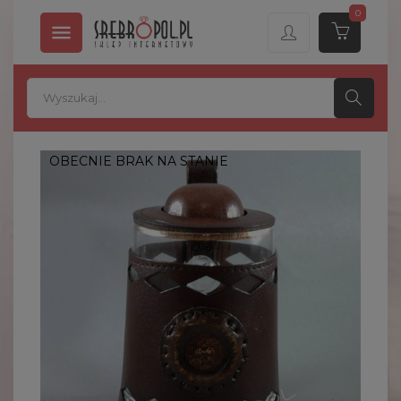
0

OBECNIE BRAK NA STANIE