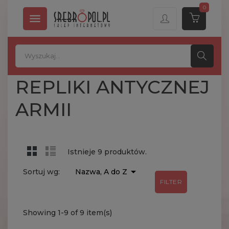
0

REPLIKI ANTYCZNEJ
ARMII
Istnieje 9 produktów.

Sortuj wg:
Nazwa, A do Z
FILTER
Showing 1-9 of 9 item(s)