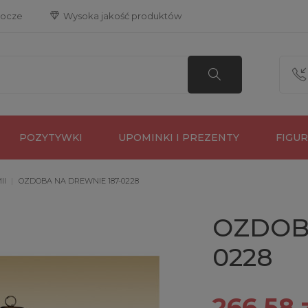
bocze
 Wysoka jakość produktów
POZYTYWKI
UPOMINKI I PREZENTY
FIGU
II
OZDOBA NA DREWNIE 187-0228
OZDOBA
0228
266,58 