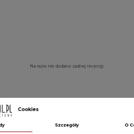
Na razie nie dodano żadnej recenzji.
Cookies
dy
Szczegóły
O C