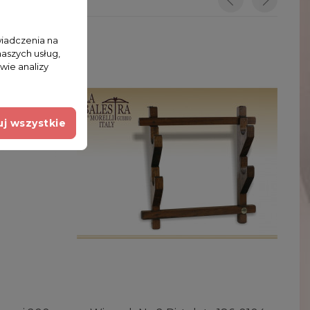
wiadczenia na
naszych usług,
wie analizy
j wszystkie