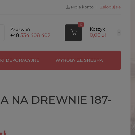
Moje konto
|
Zaloguj się
0
Koszyk
Zadzwoń
0,00 zł
+48
534 408 402
RKI DEKORACYJNE
WYROBY ZE SREBRA
 NA DREWNIE 187-
zł