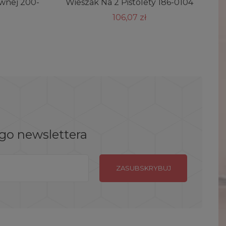
ewnej 200-
Wieszak Na 2 Pistolety 186-0104
106,07 zł
ego newslettera