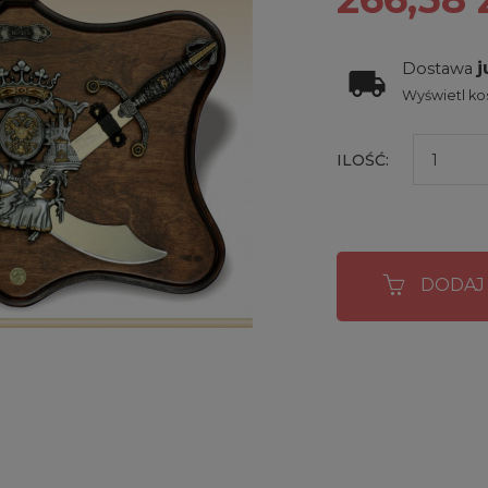
j
Dostawa
Wyświetl kos
ILOŚĆ:
DODAJ