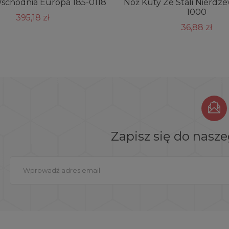
Wschodnia Europa 185-0118
Nóż Kuty Ze Stali Nierdz
1000
395,18 zł
36,88 zł
Zapisz się do nasz