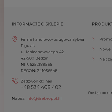
INFORMACJE O SKLEPIE
PRODUK
Promo
Firma handlowo-usługowa Sylwia
Pigulak
Nowe 
ul. Małachowskiego 42
42-500 Będzin
Najczę
NIP: 6252189566
REGON: 241056548
Zadzwoń do nas:
+48 534 408 402
Odstąp od um
Napisz:
Info@srebropol.pl