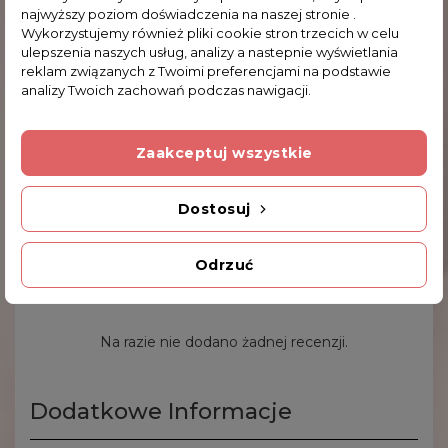
najwyższy poziom doświadczenia na naszej stronie .
Wykorzystujemy również pliki cookie stron trzecich w celu
ulepszenia naszych usług, analizy a nastepnie wyświetlania
reklam związanych z Twoimi preferencjami na podstawie
analizy Twoich zachowań podczas nawigacji.
Podkowa Z Koniczynką 473-3353
Zaakceptuj wszystkie
56,00 zł
Dostosuj
Odrzuć
Komentarze (0)
Na razie nie dodano żadnej recenzji.
Dodatkowe Informacje