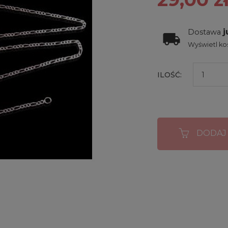
j
Dostawa
Wyświetl kos
ILOŚĆ:
DODAJ