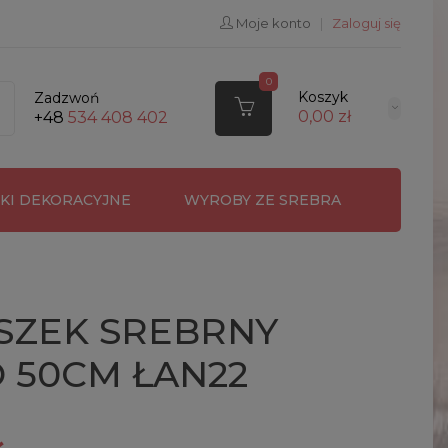
Moje konto
|
Zaloguj się
0
Koszyk
Zadzwoń
0,00 zł
+48
534 408 402
RKI DEKORACYJNE
WYROBY ZE SREBRA
SZEK SREBRNY
 50CM ŁAN22
ł