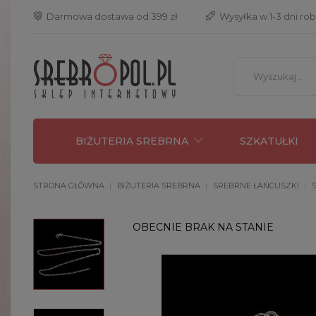
 Darmowa dostawa od 399 zł
 Wysyłka w 1-3 dni ro
BIŻUTERIA SREBRNA
SZKATUŁKI
STRONA GŁÓWNA
BIŻUTERIA SREBRNA
SREBRNE ŁAŃCUSZKI
OBECNIE BRAK NA STANIE