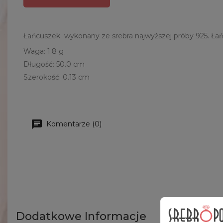
Łańcuszek wykonany ze srebra najwyższej próby 925. Łań
Waga: 1.8 g
Długość: 50.0 cm
Szerokość: 0.13 cm
Komentarze (0)
Dodatkowe Informacje