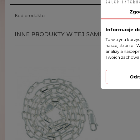
Zgo
Kod produktu
Ł13/0 50c
Informacje d
INNE PRODUKTY W TEJ SAMEJ KATEGORII
Ta witryna korzy
naszej stronie . 
analizy a nastep
Twoich zachowań
Odr