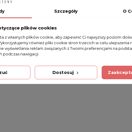
dy
Szczegóły
O C
m ŁAN22
otyczące plików cookies
sta z własnych plików cookie, aby zapewnić Ci najwyższy poziom doś
Wykorzystujemy również pliki cookie stron trzecich w celu ulepszenia 
nie wyświetlania reklam związanych z Twoimi preferencjami na podsta
 podczas nawigacji.
zuć
Dostosuj
Zaakceptu