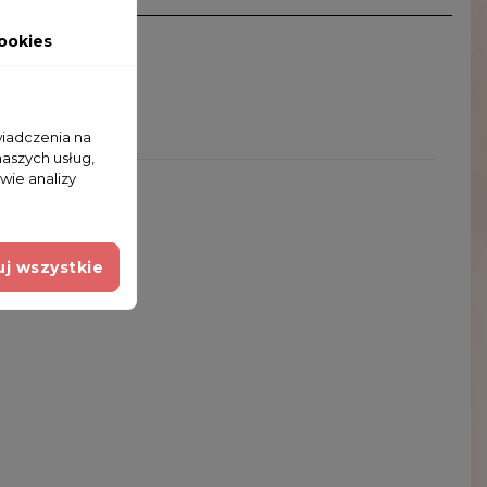
ookies
wiadczenia na
naszych usług,
wie analizy
j wszystkie