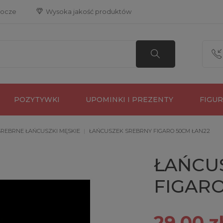
bocze
 Wysoka jakość produktów
POZYTYWKI
UPOMINKI I PREZENTY
FIGU
SREBRNE ŁAŃCUSZKI MĘSKIE
ŁAŃCUSZEK SREBRNY FIGARO 50CM ŁAN22
ŁAŃCU
FIGARO
29,00 z