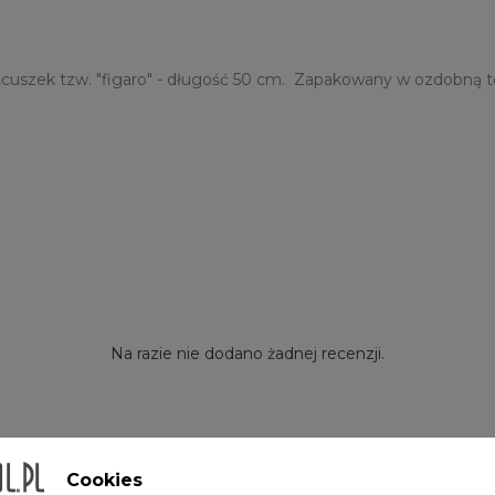
cuszek tzw. "figaro" - długość 50 cm. Zapakowany w ozdobną to
Na razie nie dodano żadnej recenzji.
Cookies